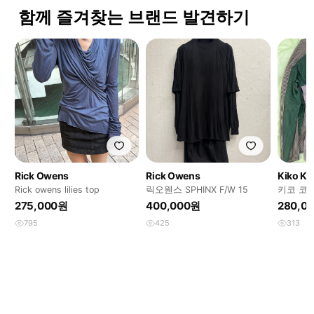
함께 즐겨찾는 브랜드 발견하기
Rick Owens
Rick Owens
Kiko Ko
Rick owens lilies top
릭오웬스 SPHINX F/W 15
키코 코
로
275,000원
400,000원
280,0
795
425
313