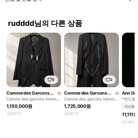
rudddd님의 다른 상품
5
2
Comme des Garcons Homme Plus
Comme des Garcons Homme Plus
Ann De
M
M
Comme des garcons homme
Comme des garcons homme
*앤드뮐
plus
plus zip coat
1,150,000원
1,725,000원
새상품
53
5
58
2
11,111원
1.8k