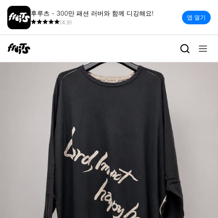
후루츠 - 300만 패션 러버와 함께 디깅해요!
앱 열기
(4.9)