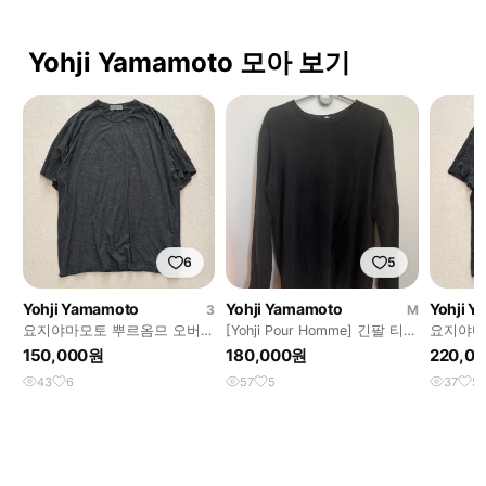
Yohji Yamamoto 모아 보기
6
5
Yohji Yamamoto
Yohji Yamamoto
Yohji 
3
M
요지야마모토 뿌르옴므 오버사
[Yohji Pour Homme] 긴팔 티셔
요지야마
이즈 50/50 티셔츠
츠
페이즐리
150,000원
180,000원
220,0
티셔츠
43
6
57
5
37
5