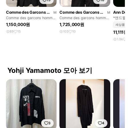
Comme des Garcons Homme Plus
Comme des Garcons Homme Plus
Ann De
M
M
Comme des garcons homme
Comme des garcons homme
*앤드뮐
plus
plus zip coat
1,150,000원
1,725,000원
새상품
89
15
103
10
11,111원
1.9k
Yohji Yamamoto 모아 보기
3
4