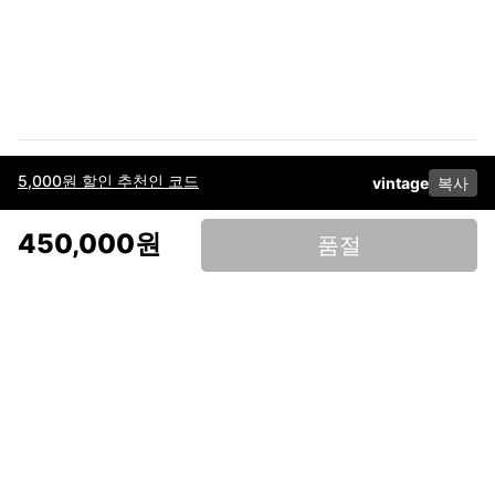
5,000원 할인 추천인 코드
vintage
복사
이용약관
고객센터
판매
개인정보 처리방침
사업자 정보
다운로드
인스타그램
페이스북
450,000원
품절
(주)후루츠패밀리컴퍼니 · 대표이사 이재범 / 소재지: 서울특별시 용산구 한강대
로 328, 201호 / 사업자 등록번호: 755-86-01442
사업자 정보확인
통신판매업
신고: 2019-서울용산-0723 호 / 고객센터: 070-4466-3377 / 고객센터 문의는
후루츠 앱 다운로드 후 문의가능합니다 /
support@fruitsfamily.com
Copyright © FruitsFamily Company Inc. All right reserved
후루츠패밀리(주)는 통신판매중개자로서 거래 당사자가 아닙니다. 상품, 상품정
보, 거래에 관한 의무와 책임은 각 판매자에게 있으며, 후루츠패밀리(주)는 원칙
적으로 판매 회원과 구매 회원 간의 거래에 대하여 책임을 지지 않습니다. 다만,
후루츠패밀리에서 직접 판매하는 상품에 대한 책임은 후루츠패밀리(주)에 있습