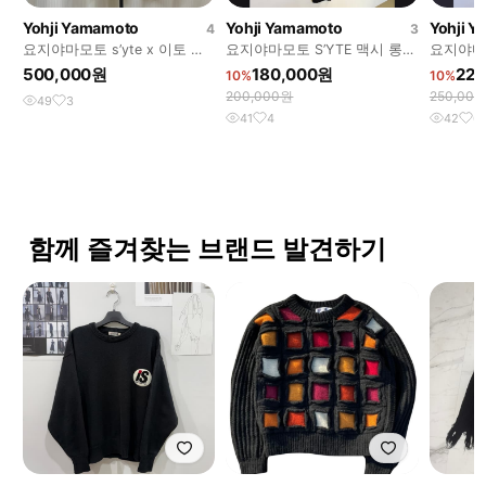
Yohji Yamamoto
Yohji Yamamoto
Yohji 
4
3
요지야마모토 s’yte x 이토 준
요지야마모토 S’YTE 맥시 롱
요지야마모토
지 토미에 셔츠
가디건
롱 가디
500,000원
180,000원
22
10%
10%
200,000원
250,00
49
3
41
4
42
6
함께 즐겨찾는 브랜드 발견하기