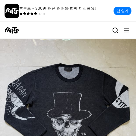
후루츠 - 300만 패션 러버와 함께 디깅해요!
앱 열기
(4.9)