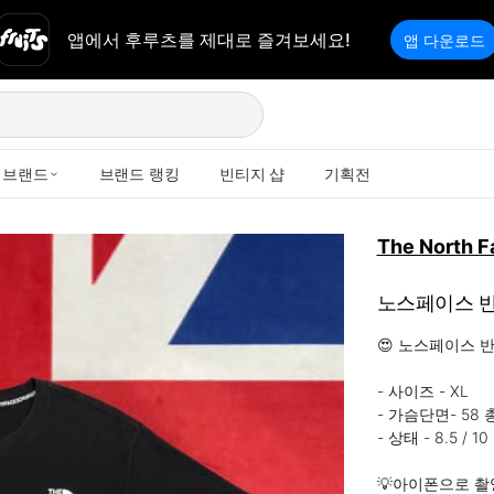
앱에서 후루츠를 제대로 즐겨보세요!
앱 다운로드
브랜드
브랜드 랭킹
빈티지 샵
기획전
The North F
노스페이스 반
😍 노스페이스 반
- 사이즈 - XL 

- 가슴단면- 58 총
- 상태 - 8.5 / 10

💡아이폰으로 촬