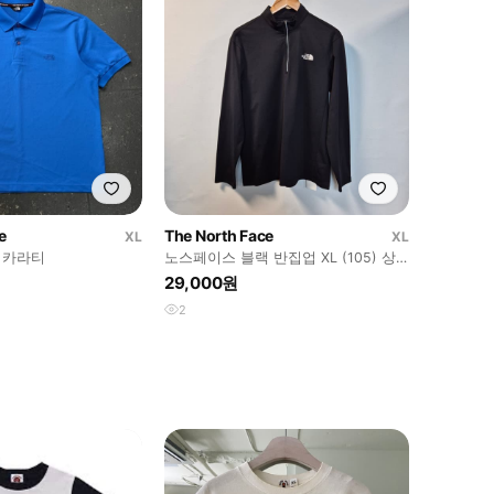
e
The North Face
XL
XL
 카라티
노스페이스 블랙 반집업 XL (105) 상
태A급
29,000원
2