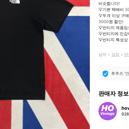
비슷합니다!

💡기본 택배비 3
💡두개 이상 구
3000원 할인)

💡빈티지 제품임
💡빈티지에 민감
💡빈티지 특성상
남자
>
상의
>
반
후루츠 '
판매자 정보
ho
92