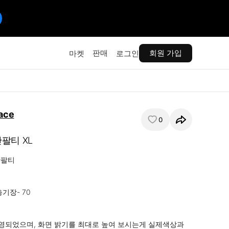
판매
회원 가입
마켓
로그인
ace
0
팔티 XL
팔티 

기장- 70

영되었으며, 화면 밝기를 최대로 높여 보시는게 실제색상과 