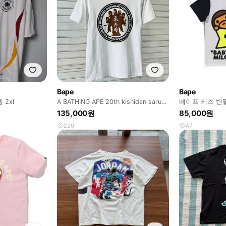
Bape
Bape
 2xl
A BATHING APE 20th kishidan saru
베이프 키즈 반팔
tee
135,000원
85,000원
220
47