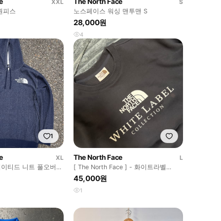
e
The North Face
XXL
S
원피스
노스페이스 워싱 맨투맨 S
28,000원
4
1
e
The North Face
XL
L
이티드 니트 풀오버
[ The North Face ] - 화이트라벨
25SS 맨투맨
45,000원
1