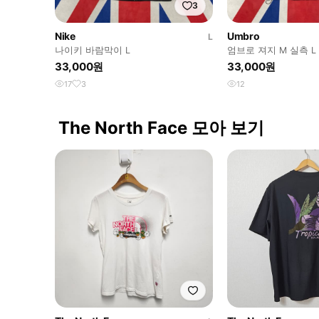
3
Nike
Umbro
L
나이키 바람막이 L
엄브로 져지 M 실측 L -
33,000원
33,000원
17
3
12
The North Face 모아 보기