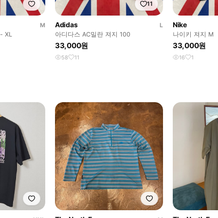
11
Adidas
Nike
M
L
 XL
아디다스 AC밀란 져지 100
나이키 져지 M
33,000원
33,000원
58
11
16
1