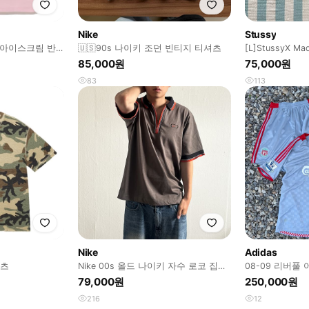
Nike
Stussy
 아이스크림 반
🇺🇸90s 나이키 조던 빈티지 티셔츠
[L]StussyX Mad
85,000원
75,000원
83
113
Nike
Adidas
셔츠
Nike 00s 올드 나이키 자수 로코 집업
08-09 리버풀
카라티
종 세트(실측확
79,000원
250,000원
216
12