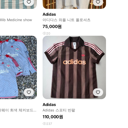
Adidas
llib Medicine show
아디다스 와플 니트 폴로셔츠
75,000원
20
Adidas
 어웨이 회색 체커보드 3
Adidas 스포티 반팔
인)
110,000원
237