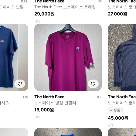
The North Face
The North Fac
XXL
M
 아이스 반팔
The North Face 노스페이스 트레킹 와
노스페이스 롱 
 110
플 롱슬리브 M
29,000원
27,000원
3
The North Face
The North Fac
OS
XL
 티셔츠
노스페이스 냉감 반팔티
노스페이스 플레
후드 xl
15,000원
새상품
1
45,000원
1