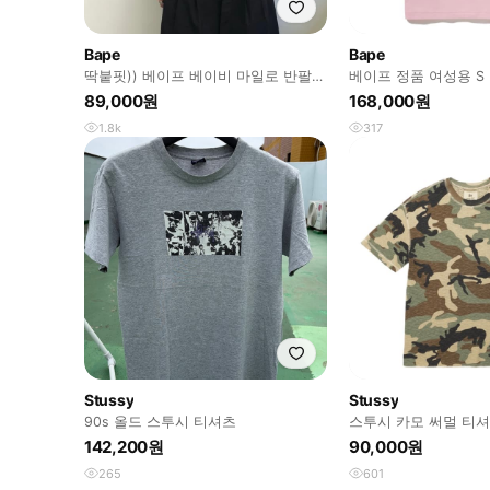
Bape
Bape
딱붙핏)) 베이프 베이비 마일로 반팔
베이프 정품 여성용 S
티셔츠
팔티
89,000원
168,000원
1.8k
317
Stussy
Stussy
90s 올드 스투시 티셔츠
스투시 카모 써멀 티
142,200원
90,000원
265
601