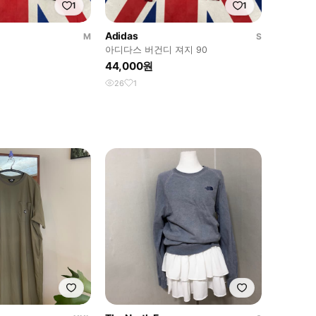
1
1
Adidas
M
S
아디다스 버건디 져지 90
44,000원
26
1