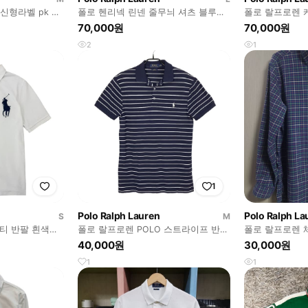
신형라벨 pk 반
폴로 헨리넥 린넨 줄무늬 셔츠 블루
폴로 랄프로렌 
(L)
디건 화이트 (S)
70,000원
70,000원
2
1
1
Polo Ralph Lauren
Polo Ralph La
S
M
케티 반팔 흰색
폴로 랄프로렌 POLO 스트라이프 반팔
폴로 랄프로렌 체
카라티 남성M (95)
40,000원
30,000원
1
1