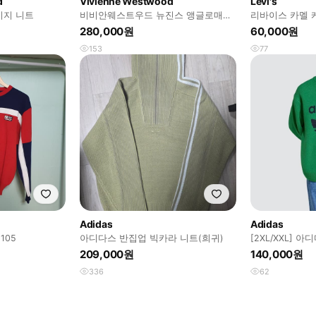
d
Vivienne Westwood
Levi's
이지 니트
비비안웨스트우드 뉴진스 앵글로매니
리바이스 카멜 
아 골프웨어 니트 베스트 탑
터 파인브라운 
280,000원
60,000원
153
77
Adidas
Adidas
105
아디다스 반집업 빅카라 니트(희귀)
[2XL/XXL] 
스웨터 / 그린
209,000원
140,000원
336
62