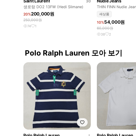
Saint Laurent
Nudie Jeans
30
생로랑 DO2 13FW (Hedi Slimane)
THIN FINN Nudie Je
상품
200,000원
20%
새상품
250,000원
54,000원
10%
74
1
60,000원
38
2
Polo Ralph Lauren 모아 보기
Polo Ralph Lauren
Polo Ralph Lauren
L