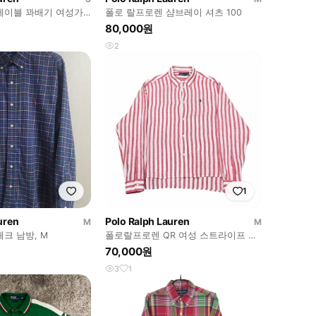
케이블 꽈배기 여성가
폴로 랄프로렌 샴브레이 셔츠 100
80,000원
2
1
uren
Polo Ralph Lauren
M
M
크 남방, M
폴로랄프로렌 QR 여성 스트라이프 린
넨 셔츠 남방 M
70,000원
3
1