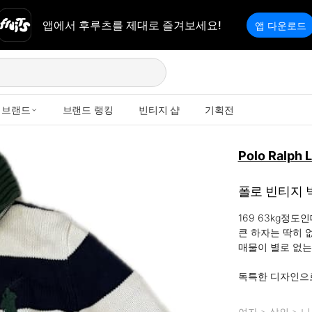
앱에서 후루츠를 제대로 즐겨보세요!
앱 다운로드
브랜드
브랜드 랭킹
빈티지 샵
기획전
Polo Ralph 
폴로 빈티지 
169 63kg정도
큰 하자는 딱히 
매물이 별로 없는
독특한 디자인으
여자
>
상의
>
니