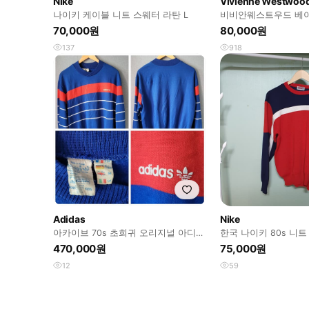
Nike
Vivienne Westwoo
나이키 케이블 니트 스웨터 라탄 L
비비안웨스트우드 베
70,000원
80,000원
137
918
Adidas
Nike
아카이브 70s 초희귀 오리지널 아디다
한국 나이키 80s 니트 
스 벤텍스(Ventex) 프랑스산
470,000원
75,000원
12
59