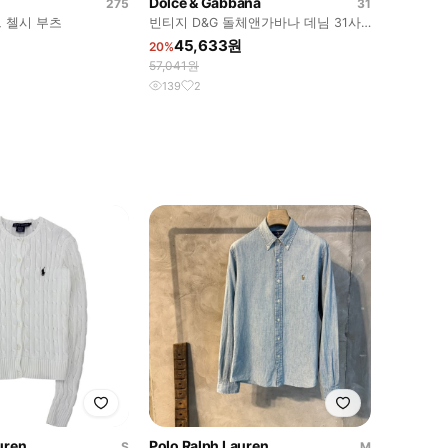
Dolce & Gabbana
275
31
 첼시 부츠
빈티지 D&G 돌체앤가바나 데님 31사
이즈
45,633원
20%
57,041원
139
2
uren
Polo Ralph Lauren
S
M