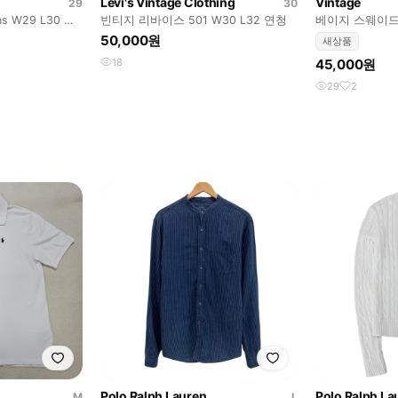
Levi's Vintage Clothing
Vintage
29
30
ans W29 L30 새
빈티지 리바이스 501 W30 L32 연청
베이지 스웨이드
50,000원
새상품
18
45,000원
29
2
Polo Ralph Lauren
Polo Ralph La
M
L