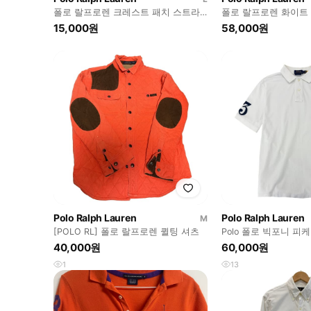
폴로 랄프로렌 크레스트 패치 스트라
폴로 랄프로렌 화이트 
이프 pk 반팔 카라티 급처
팔 카라티 급처
15,000원
58,000원
Polo Ralph Lauren
Polo Ralph Lauren
M
[POLO RL] 폴로 랄프로렌 퀼팅 셔츠
Polo 폴로 빅포니 피
(S)
40,000원
60,000원
1
13