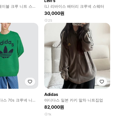
Levi's
케이블 크루 니트 스웨
(L) 리바이스 배터리 크루넥 스웨터
L 새상품
30,000원
25
Adidas
아디다스 70s 크루넥 니트
아디다스 일본 카키 말차 니트집업
82,000원
1k