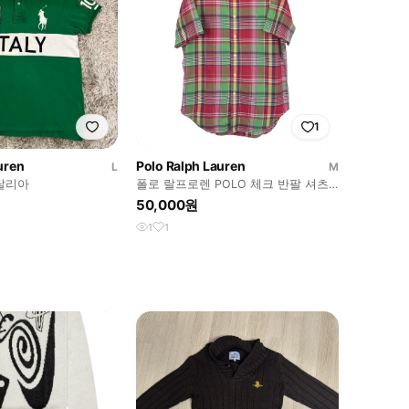
1
uren
Polo Ralph Lauren
L
M
탈리아
폴로 랄프로렌 POLO 체크 반팔 셔츠
남방 남성M (100)
50,000원
1
1