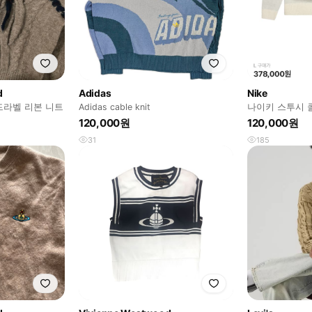
d
Adidas
Nike
라벨 리본 니트
Adidas cable knit
나이키 스투시 콜
터 L
120,000원
120,000원
31
185