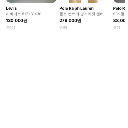
Levi's
Polo Ralph Lauren
Polo Ra
리바이스 517 (31X30)
폴로 컨트리 덩가리핏 캔버스
90s 폴
카펜터 팬츠(32*32)
노 팬츠
130,000원
279,000원
88,00
709
99
79