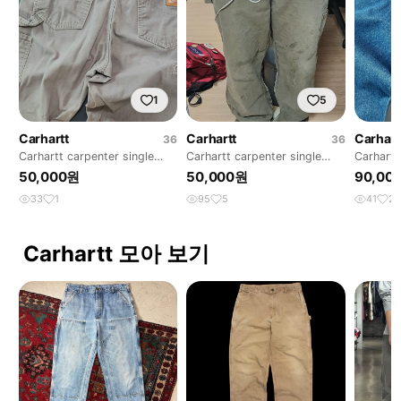
1
5
Carhartt
Carhartt
Carhart
36
36
Carhartt carpenter single
Carhartt carpenter single
Carhartt
knee grey
knee olive
50,000원
50,000원
90,00
33
1
95
5
41
2
Carhartt 모아 보기