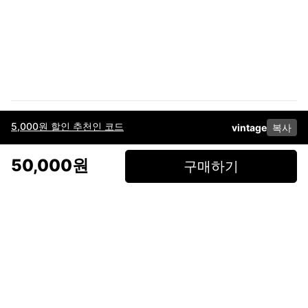
5,000원 할인 추천인 코드
vintage
복사
이용약관
고객센터
판매
개인정보 처리방침
사업자 정보
다운로드
인스타그램
페이스북
50,000원
구매하기
(주)후루츠패밀리컴퍼니 · 대표이사 이재범 / 소재지: 서울특별시 용산구 한강대
로 328, 201호 / 사업자 등록번호: 755-86-01442
사업자 정보확인
통신판매업
신고: 2019-서울용산-0723 호 / 고객센터: 070-4466-3377 / 고객센터 문의는
후루츠 앱 다운로드 후 문의가능합니다 /
support@fruitsfamily.com
Copyright © FruitsFamily Company Inc. All right reserved
후루츠패밀리(주)는 통신판매중개자로서 거래 당사자가 아닙니다. 상품, 상품정
보, 거래에 관한 의무와 책임은 각 판매자에게 있으며, 후루츠패밀리(주)는 원칙
적으로 판매 회원과 구매 회원 간의 거래에 대하여 책임을 지지 않습니다. 다만,