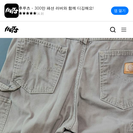
후루츠 - 300만 패션 러버와 함께 디깅해요!
앱 열기
(4.9)