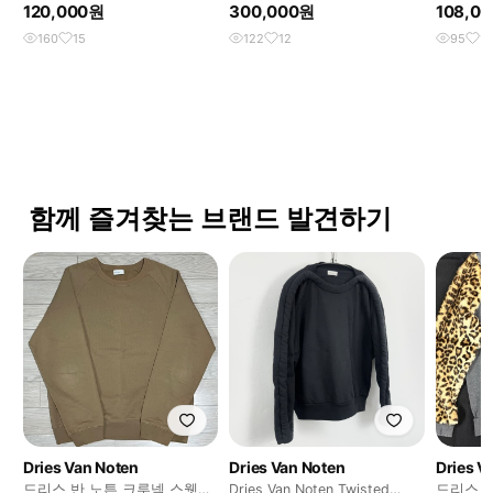
이프 티셔츠
후드
120,000원
300,000원
108,0
160
15
122
12
95
14
함께 즐겨찾는 브랜드 발견하기
Dries Van Noten
Dries Van Noten
Dries V
드리스 반 노튼 크루넥 스웻셔
Dries Van Noten Twisted
드리스 