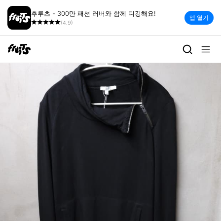
후루츠 - 300만 패션 러버와 함께 디깅해요!
앱 열기
(4.9)