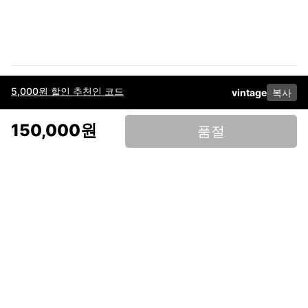
5,000원 할인 추천인 코드
vintage
복사
이용약관
고객센터
판매
개인정보 처리방침
사업자 정보
다운로드
인스타그램
페이스북
150,000원
품절
(주)후루츠패밀리컴퍼니 · 대표이사 이재범 / 소재지: 서울특별시 용산구 한강대
로 328, 201호 / 사업자 등록번호: 755-86-01442
사업자 정보확인
통신판매업
신고: 2019-서울용산-0723 호 / 고객센터: 070-4466-3377 / 고객센터 문의는
후루츠 앱 다운로드 후 문의가능합니다 /
support@fruitsfamily.com
Copyright © FruitsFamily Company Inc. All right reserved
후루츠패밀리(주)는 통신판매중개자로서 거래 당사자가 아닙니다. 상품, 상품정
보, 거래에 관한 의무와 책임은 각 판매자에게 있으며, 후루츠패밀리(주)는 원칙
적으로 판매 회원과 구매 회원 간의 거래에 대하여 책임을 지지 않습니다. 다만,
후루츠패밀리에서 직접 판매하는 상품에 대한 책임은 후루츠패밀리(주)에 있습
니다.