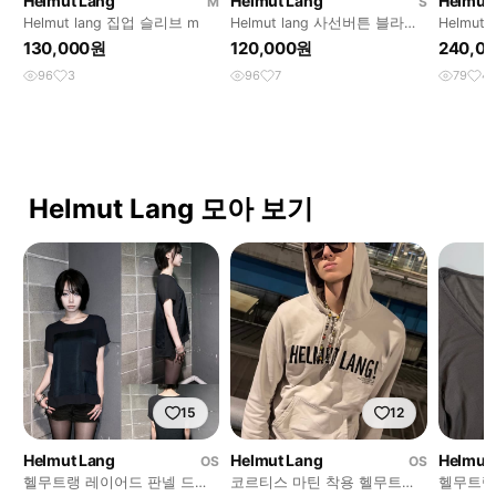
Helmut Lang
Helmut Lang
Helmut
M
S
Helmut lang 집업 슬리브 m
Helmut lang 사선버튼 블라우
Helmut 
스 s
130,000원
120,000원
240,0
96
3
96
7
79
4
Helmut Lang 모아 보기
15
12
Helmut Lang
Helmut Lang
Helmut
OS
OS
헬무트랭 레이어드 판넬 드레
코르티스 마틴 착용 헬무트랭
헬무트랭