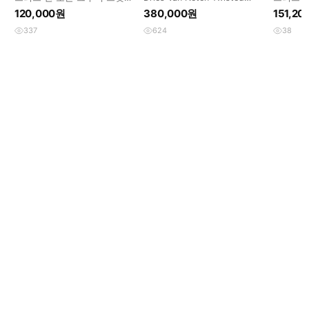
츠 L사이즈
Sleeve Crewneck
크 퍼 
120,000원
380,000원
151,2
337
624
38