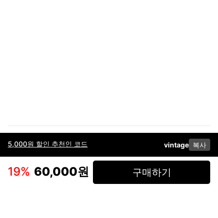
5,000원 할인 추천인 코드
vintage
복사
이용약관
고객센터
판매
개인정보 처리방침
사업자 정보
다운로드
인스타그램
페이스북
19
%
60,000원
구매하기
(주)후루츠패밀리컴퍼니 · 대표이사 이재범 / 소재지: 서울특별시 용산구 한강대
로 328, 201호 / 사업자 등록번호: 755-86-01442
사업자 정보확인
통신판매업
신고: 2019-서울용산-0723 호 / 고객센터: 070-4466-3377 / 고객센터 문의는