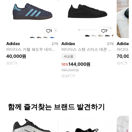
1
7
Adidas
Adidas
Adidas
275
275
아디다스 가젤 쉐도우 네이비
아디다스 스탠 스미스 데콘 코
아디다스 E
클리어 블루 (275)
어 블랙 (275)
40,000원
70,00
새상품
2
1
144,000원
1
1
10%
160,000원
32
7
함께 즐겨찾는 브랜드 발견하기