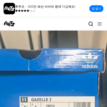
후루츠 - 300만 패션 러버와 함께 디깅해요!
앱 열기
(4.9)