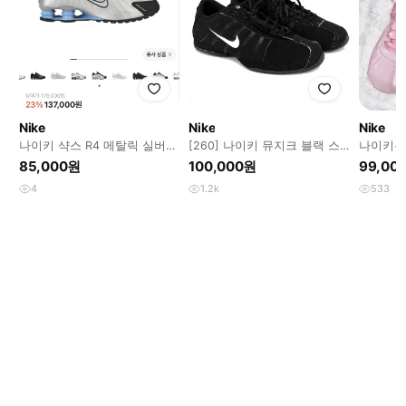
Nike
Nike
Nike
나이키 샥스 R4 메탈릭 실버
[260] 나이키 뮤지크 블랙 스
나이키우
블랙
웨이드
어스니커
85,000원
100,000원
99,00
아디다스
4
1.2k
533