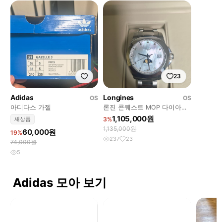
23
Adidas
Longines
OS
OS
아디다스 가젤
론진 콘퀘스트 MOP 다이아몬
드인덱스 문페이즈
1,105,000원
새상품
3%
1,135,000원
60,000원
19%
237
23
74,000원
5
Adidas 모아 보기