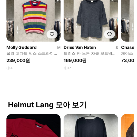
Molly Goddard
Dries Van Noten
Chase A
M
S
몰리 고다드 믹스 스트라이프
드리스 반 노튼 차콜 보트넥
체이스 
울 니트 베스트
3/4 슬리브 스웻 탑
트릭 나
239,000원
169,000원
73,00
4
17
Helmut Lang 모아 보기