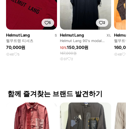
5
2
Helmut Lang
Helmut Lang
Helmut
S
XL
헬무트랭 티셔츠
Helmut Lang 90's modal
헬무트랭
short sleeve
70,000원
150,300원
160,0
10%
167,000원
46
5
48
3
37
2
함께 즐겨찾는 브랜드 발견하기