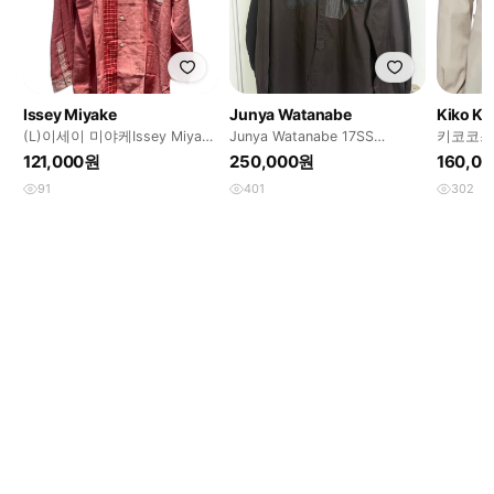
Issey Miyake
Junya Watanabe
Kiko Ko
(L)이세이 미야케Issey Miyake
Junya Watanabe 17SS
키코코스
패치워크 셔츠
Patchwork shirt
121,000원
250,000원
160,0
91
401
302