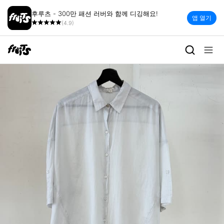
후루츠 - 300만 패션 러버와 함께 디깅해요!
앱 열기
(4.9)