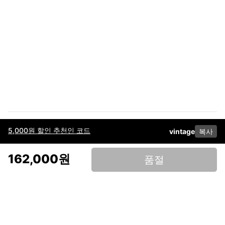
5,000원 할인 추천인 코드
vintage
복사
이용약관
고객센터
판매
개인정보 처리방침
사업자 정보
다운로드
인스타그램
페이스북
162,000원
품절
(주)후루츠패밀리컴퍼니 · 대표이사 이재범 / 소재지: 서울특별시 용산구 한강대
로 328, 201호 / 사업자 등록번호: 755-86-01442
사업자 정보확인
통신판매업
신고: 2019-서울용산-0723 호 / 고객센터: 070-4466-3377 / 고객센터 문의는
후루츠 앱 다운로드 후 문의가능합니다 /
support@fruitsfamily.com
Copyright © FruitsFamily Company Inc. All right reserved