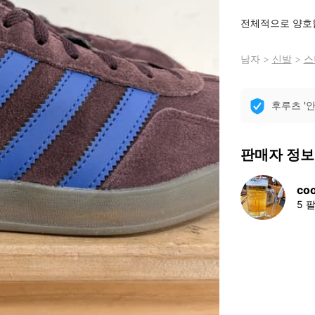
전체적으로 양호
남자
>
신발
>
스
후루츠 '
판매자 정보
co
5 