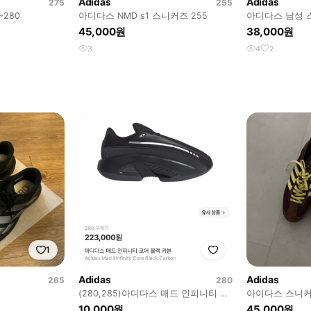
Adidas
Adidas
275
255
~280
아디다스 NMD s1 스니커즈 255
아디다스 남성 
45,000원
38,000원
3
4
2
1
Adidas
Adidas
265
280
(280,285)아디다스 매드 인피니티 코
아이다스 스니
어 블랙 카본 구합니다
10,000원
45,000원