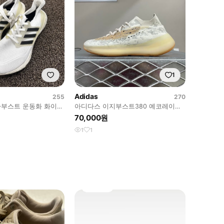
1
Adidas
255
270
부스트 운동화 화이트
아디다스 이지부스트380 예코레이트
275 (gr-5865)
70,000원
1
1