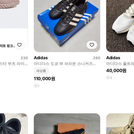
Adidas
Adidas
230
280
스타 부츠 라이
아디다스 도쿄 W 브라운 스니커즈
아디다스 울트라
280
255
40,000원
새상품
110,000원
3
1