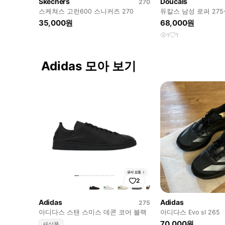
Skechers
Doucals
270
스케쳐스 고런600 스니커즈 270
듀칼스 남성 로퍼 275
35,000원
68,000원
1
1
Adidas 모아 보기
2
Adidas
Adidas
275
아디다스 스탠 스미스 데콘 코어 블랙
아디다스 Evo sl 265
70,000원
새상품