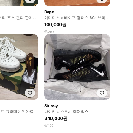
Bape
스타 포스 흰파 판매합
아디다스 x 베이프 캠퍼스 80s 브라운
270 사이즈
100,000원
355
Stussy
트 그라데이션 290
나이키 x 스투시 에어맥스
340,000원
192