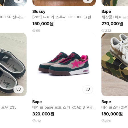
Stussy
Bape
000 SP 샌디드
[285] 나이키 스투시 LD-1000 그린
새상품) 베이프
새상품 팝니다
니다 280
150,000원
270,000원
66
232
Bape
Bape
로우 235
베이프 bape 로드 스타 ROAD STA #1
베이프스타 화이
pink
320,000원
180,000원
713
325