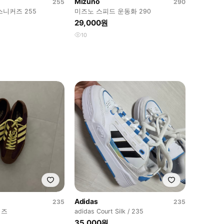
Mizuno
255
290
스니커즈 255
미즈노 스피드 운동화 290
29,000원
10
Adidas
235
235
커즈
adidas Court Silk / 235
35,000원