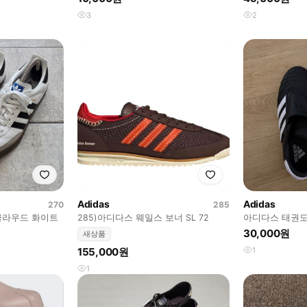
3
2
Adidas
Adidas
270
285
 클라우드 화이트
285)아디다스 웨일스 보너 SL 72
아디다스 태권도
30,000원
새상품
155,000원
1
1