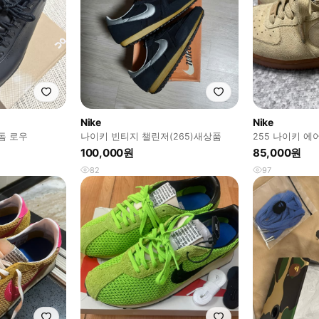
Nike
Nike
돔 로우
나이키 빈티지 챌린저(265)새상품
255 나이키 
100,000원
85,000원
82
97