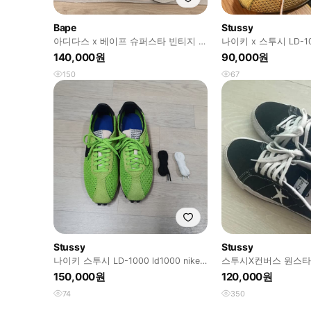
Bape
Stussy
아디다스 x 베이프 슈퍼스타 빈티지 블
나이키 x 스투시 LD-1
루 280판매합니다
골드
140,000원
90,000원
150
67
Stussy
Stussy
나이키 스투시 LD-1000 ld1000 nike
스투시X컨버스 원스타 
stussy
150,000원
120,000원
74
350