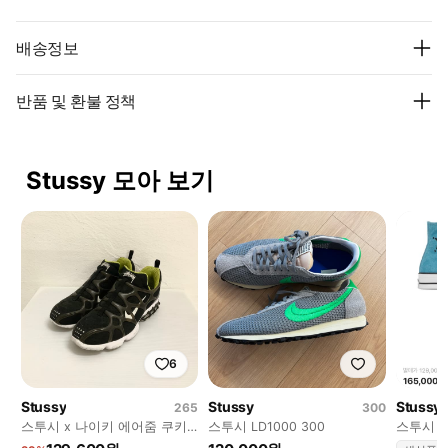
배송정보
반품 및 환불 정책
Stussy 모아 보기
6
Stussy
Stussy
Stussy
265
300
스투시 x 나이키 에어줌 쿠키
스투시 LD1000 300
스투시 컨
니