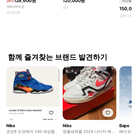
129,600원
120,000원
29%
새상품
180,000원
1
150,0
13
6
8
2
함께 즐겨찾는 브랜드 발견하기
Nike
Nike
Bape
조던8 도언베커 240 새상품
정품새제품 2024 나이키 에어
베이프 