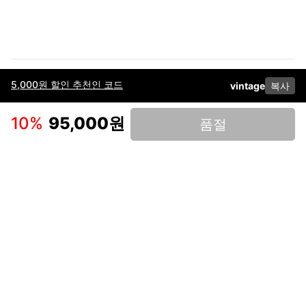
5,000원 할인 추천인 코드
vintage
복사
이용약관
고객센터
판매
개인정보 처리방침
사업자 정보
다운로드
인스타그램
페이스북
10
%
95,000원
품절
(주)후루츠패밀리컴퍼니 · 대표이사 이재범 / 소재지: 서울특별시 용산구 한강대
로 328, 201호 / 사업자 등록번호: 755-86-01442
사업자 정보확인
통신판매업
신고: 2019-서울용산-0723 호 / 고객센터: 070-4466-3377 / 고객센터 문의는
후루츠 앱 다운로드 후 문의가능합니다 /
support@fruitsfamily.com
Copyright © FruitsFamily Company Inc. All right reserved
후루츠패밀리(주)는 통신판매중개자로서 거래 당사자가 아닙니다. 상품, 상품정
보, 거래에 관한 의무와 책임은 각 판매자에게 있으며, 후루츠패밀리(주)는 원칙
적으로 판매 회원과 구매 회원 간의 거래에 대하여 책임을 지지 않습니다. 다만,
후루츠패밀리에서 직접 판매하는 상품에 대한 책임은 후루츠패밀리(주)에 있습
니다.