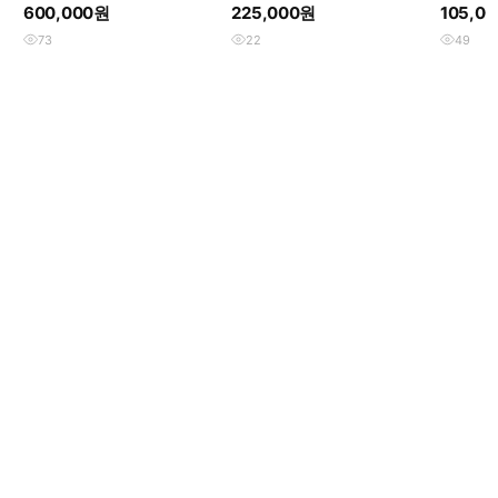
테크 챌린지2 핫라바 270mm
600,000원
225,000원
105,0
73
22
49