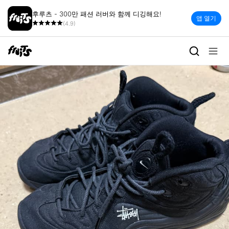
후루츠 - 300만 패션 러버와 함께 디깅해요!
앱 열기
(4.9)