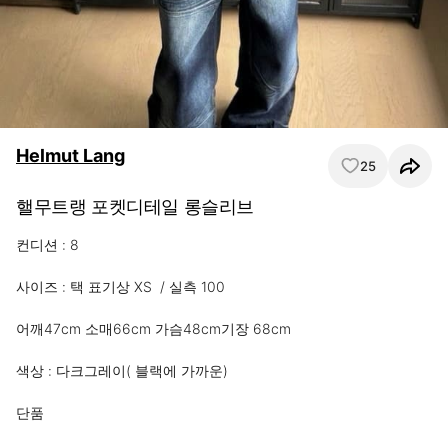
Helmut Lang
25
핼무트랭 포켓디테일 롱슬리브
컨디션 : 8

사이즈 : 택 표기상 XS  / 실측 100

어깨47cm 소매66cm 가슴48cm기장 68cm

색상 : 다크그레이( 블랙에 가까운) 

단품 
