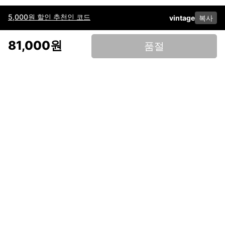
5,000원 할인 추천인 코드
vintage
복사
이용약관
고객센터
판매
개인정보 처리방침
사업자 정보
다운로드
인스타그램
페이스북
81,000원
품절
(주)후루츠패밀리컴퍼니 · 대표이사 이재범 / 소재지: 서울특별시 용산구 한강대
로 328, 201호 / 사업자 등록번호: 755-86-01442
사업자 정보확인
통신판매업
신고: 2019-서울용산-0723 호 / 고객센터: 070-4466-3377 / 고객센터 문의는
후루츠 앱 다운로드 후 문의가능합니다 /
support@fruitsfamily.com
Copyright © FruitsFamily Company Inc. All right reserved
후루츠패밀리(주)는 통신판매중개자로서 거래 당사자가 아닙니다. 상품, 상품정
보, 거래에 관한 의무와 책임은 각 판매자에게 있으며, 후루츠패밀리(주)는 원칙
적으로 판매 회원과 구매 회원 간의 거래에 대하여 책임을 지지 않습니다. 다만,
후루츠패밀리에서 직접 판매하는 상품에 대한 책임은 후루츠패밀리(주)에 있습
니다.