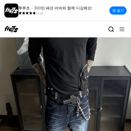
후루츠 - 300만 패션 러버와 함께 디깅해요!
앱 열기
(4.9)