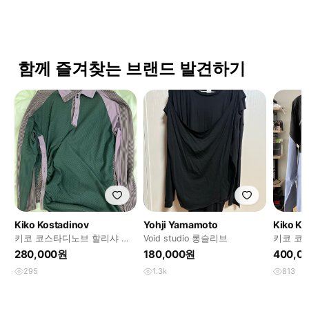
함께 즐겨찾는 브랜드 발견하기
Kiko Kostadinov
Yohji Yamamoto
Kiko Ko
키코 코스타디노브 할리샤 폴
Void studio 롱슬리브
키코 코
로
지 TOP 
280,000원
180,000원
400,0
295
1.3k
813