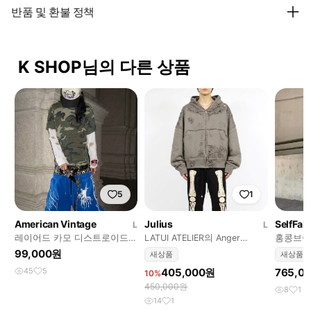
반품 및 환불 정책
K SHOP님의 다른 상품
5
1
American Vintage
Julius
SelfFab
L
L
레이어드 카모 디스트로이드
LATUI ATELIER의 Anger
홍콩브랜드 셀
티셔츠
Issues 후드티
이크져지
99,000원
새상품
새상품
45
5
405,000원
765,0
10%
450,000원
8
1
14
1