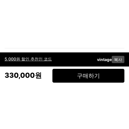
5,000원 할인 추천인 코드
vintage
복사
이용약관
고객센터
판매
개인정보 처리방침
사업자 정보
다운로드
인스타그램
페이스북
330,000원
구매하기
(주)후루츠패밀리컴퍼니 · 대표이사 이재범 / 소재지: 서울특별시 용산구 한강대
로 328, 201호 / 사업자 등록번호: 755-86-01442
사업자 정보확인
통신판매업
신고: 2019-서울용산-0723 호 / 고객센터: 070-4466-3377 / 고객센터 문의는
후루츠 앱 다운로드 후 문의가능합니다 /
support@fruitsfamily.com
Copyright © FruitsFamily Company Inc. All right reserved
후루츠패밀리(주)는 통신판매중개자로서 거래 당사자가 아닙니다. 상품, 상품정
보, 거래에 관한 의무와 책임은 각 판매자에게 있으며, 후루츠패밀리(주)는 원칙