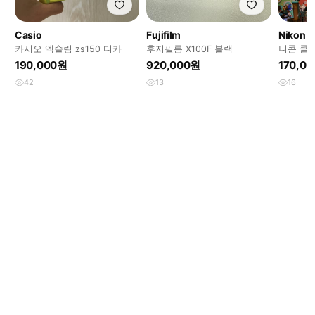
Casio
Fujifilm
Nikon
카시오 엑슬림 zs150 디카
후지필름 X100F 블랙
니콘 쿨픽
190,000원
920,000원
170,0
42
13
16