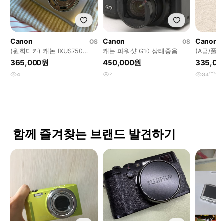
Canon
Canon
Canon
OS
OS
(원희디카) 캐논 IXUS750
캐논 파워샷 G10 상태좋음
(A급/풀
IXY700 실버
60 디
365,000원
450,000원
335,0
4
2
34
1
함께 즐겨찾는 브랜드 발견하기