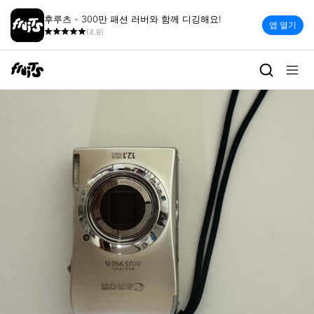
후루츠 - 300만 패션 러버와 함께 디깅해요!
앱 열기
(4.9)