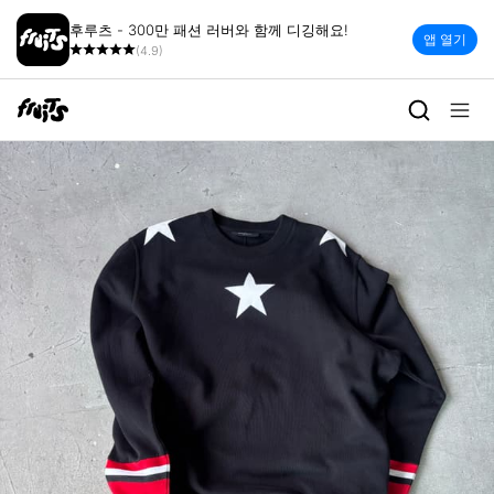
후루츠 - 300만 패션 러버와 함께 디깅해요!
앱 열기
(4.9)