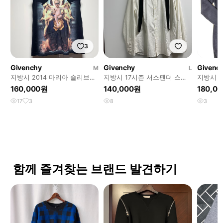
3
Givenchy
Givenchy
Givenc
M
L
지방시 2014 마리아 슬리브리
지방시 17시즌 서스펜더 스트
지방시 
스
렙 화이트 셔츠 (L)
건
160,000원
140,000원
180,0
17
3
8
3
함께 즐겨찾는 브랜드 발견하기