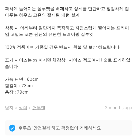
과하게 늘어지는 실루엣을 배제하고 상체를 탄탄하고 정갈하게 잡
아주는 하우스 고유의 절제된 패턴 설계

착용 시 어깨부터 밑단까지 묵직하고 자연스럽게 떨어지는 프리미
엄 고밀도 코튼 원단의 유연한 드레이핑 실루엣

100% 정품이며 가품일 경우 반드시 환불 및 보상 해드립니다 

표기 사이즈는 xs 이지만 체감상 l 사이즈 정도여서 l 으로 표기하였
습니다 

가슴 단면 : 60cm

팔길이 : 73cm

총장 : 79cm
남자
>
상의
>
맨투맨
2 months ago
후루츠 '안전결제'하고 걱정없이 거래하세요