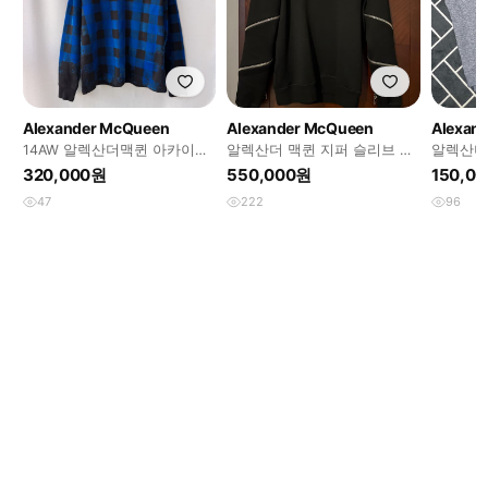
Alexander McQueen
Alexander McQueen
Alexan
14AW 알렉산더맥퀸 아카이브
알렉산더 맥퀸 지퍼 슬리브 스
알렉산더
오버사이즈 벨벳 체크 맨투맨
웨터
320,000원
550,000원
150,0
47
222
96