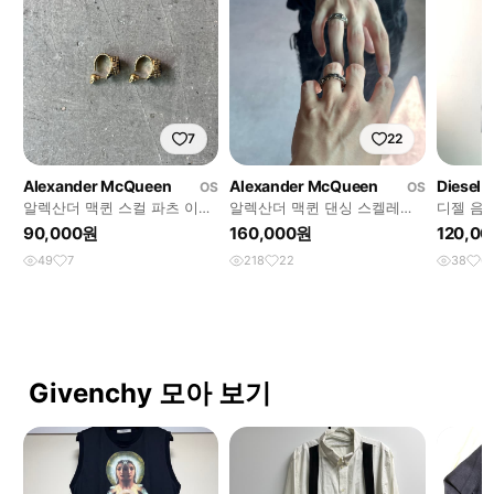
7
22
Alexander McQueen
Alexander McQueen
Diesel
OS
OS
알렉산더 맥퀸 스컬 파츠 이어
알렉산더 맥퀸 댄싱 스켈레톤
디젤 음
링
링
90,000원
160,000원
120,0
49
7
218
22
38
6
Givenchy 모아 보기