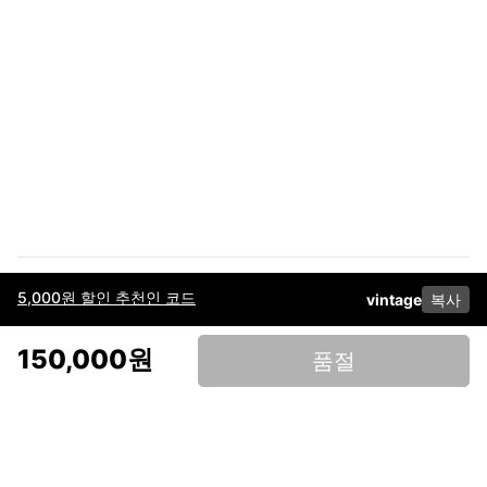
5,000원 할인 추천인 코드
vintage
복사
이용약관
고객센터
판매
개인정보 처리방침
사업자 정보
다운로드
인스타그램
페이스북
150,000원
품절
(주)후루츠패밀리컴퍼니 · 대표이사 이재범 / 소재지: 서울특별시 용산구 한강대
로 328, 201호 / 사업자 등록번호: 755-86-01442
사업자 정보확인
통신판매업
신고: 2019-서울용산-0723 호 / 고객센터: 070-4466-3377 / 고객센터 문의는
후루츠 앱 다운로드 후 문의가능합니다 /
support@fruitsfamily.com