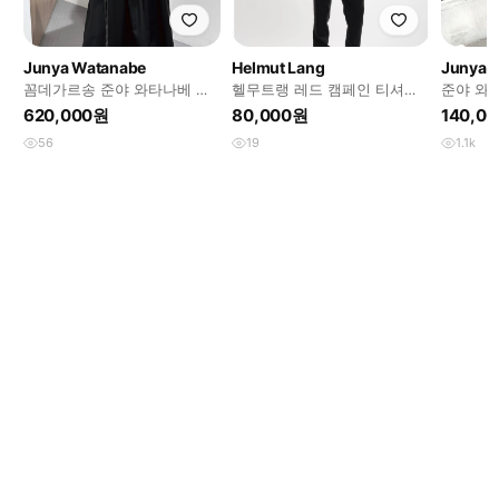
Junya Watanabe
Helmut Lang
Junya 
꼼데가르송 준야 와타나베 블
헬무트랭 레드 캠페인 티셔츠
준야 와타
랙 민소매 탑 XS
M
츠
620,000원
80,000원
140,0
56
19
1.1k