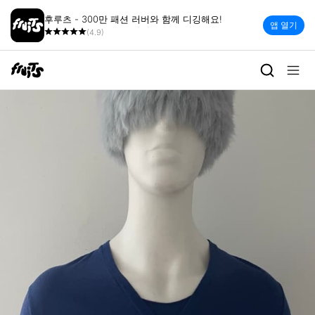
후루츠 - 300만 패션 러버와 함께 디깅해요!
앱 열기
(4.9)