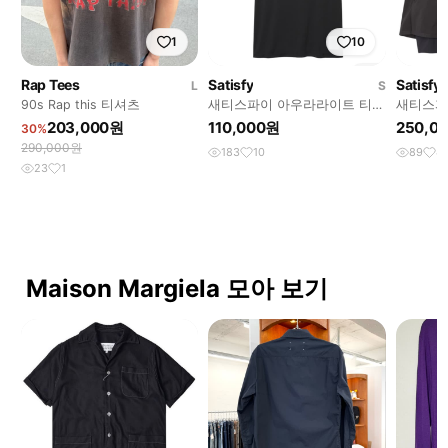
1
10
Rap Tees
Satisfy
Satisfy
L
S
90s Rap this 티셔츠
새티스파이 아우라라이트 티셔
새티스파
츠 블랙
츠 블랙
203,000원
110,000원
250,0
30%
290,000원
183
10
89
4
23
1
Maison Margiela 모아 보기