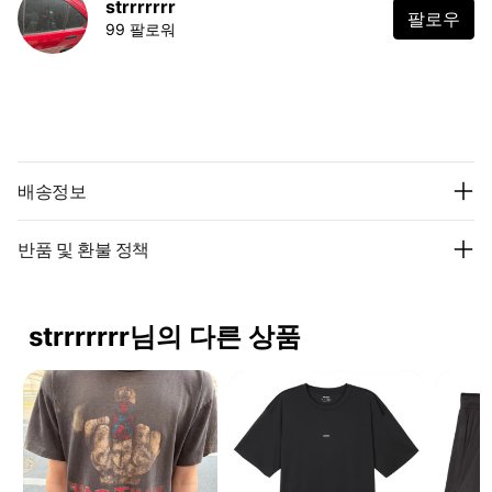
strrrrrrr
팔로우
99 팔로워
배송정보
반품 및 환불 정책
strrrrrrr님의 다른 상품