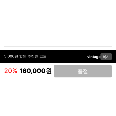
5,000원 할인 추천인 코드
vintage
복사
이용약관
고객센터
판매
개인정보 처리방침
사업자 정보
다운로드
인스타그램
페이스북
20
%
160,000원
품절
(주)후루츠패밀리컴퍼니 · 대표이사 이재범 / 소재지: 서울특별시 용산구 한강대
로 328, 201호 / 사업자 등록번호: 755-86-01442
사업자 정보확인
통신판매업
신고: 2019-서울용산-0723 호 / 고객센터: 070-4466-3377 / 고객센터 문의는
후루츠 앱 다운로드 후 문의가능합니다 /
support@fruitsfamily.com
Copyright © FruitsFamily Company Inc. All right reserved
후루츠패밀리(주)는 통신판매중개자로서 거래 당사자가 아닙니다. 상품, 상품정