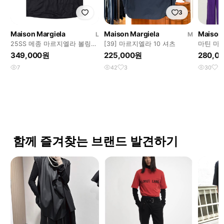
3
Maison Margiela
Maison Margiela
Maison 
L
M
25SS 메종 마르지엘라 볼링
[39] 마르지엘라 10 셔츠
마틴 마
셔츠
리브
349,000원
225,000원
280,0
7
42
3
30
2
함께 즐겨찾는 브랜드 발견하기