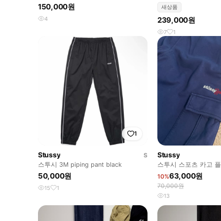
150,000원
새상품
4
239,000원
7
1
1
Stussy
Stussy
S
스투시 3M piping pant black
스투시 스포츠 카고 
50,000원
63,000원
10%
70,000원
15
1
13