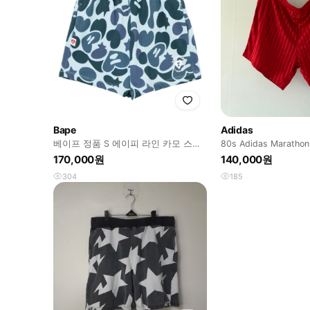
Bape
Adidas
베이프 정품 S 에이피 라인 카모 스웻
80s Adidas Marathon 
숏츠 반바지
170,000원
140,000원
304
185