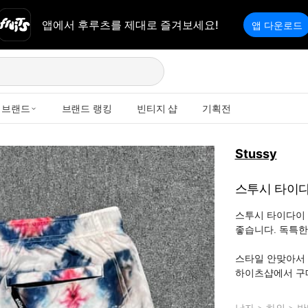
앱에서 후루츠를 제대로 즐겨보세요!
앱 다운로드
브랜드
브랜드 랭킹
빈티지 샵
기획전
Stussy
스투시 타이다
스투시 타이다이 
좋습니다. 독특한
스타일 안맞아서 
하이츠샵에서 구
남자
>
하의
>
반