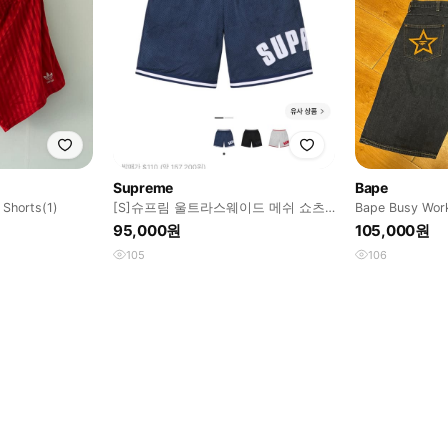
Supreme
Bape
Shorts(1)
[S]슈프림 울트라스웨이드 메쉬 쇼츠
Bape Busy W
네이비
95,000원
105,000원
105
106