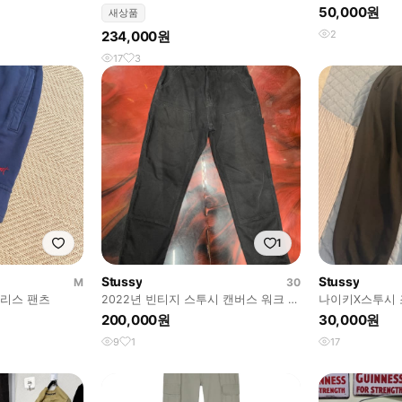
바지/ 남자 쇼츠
50,000원
새상품
234,000원
2
17
3
1
Stussy
Stussy
M
30
플리스 팬츠
2022년 빈티지 스투시 캔버스 워크 팬
나이키X스투시 
츠
200,000원
30,000원
9
1
17