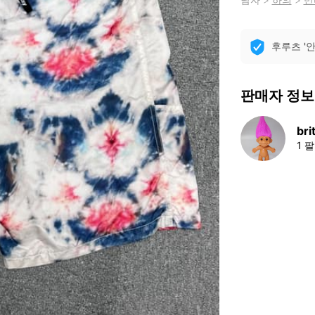
후루츠 '
판매자 정보
bri
1 