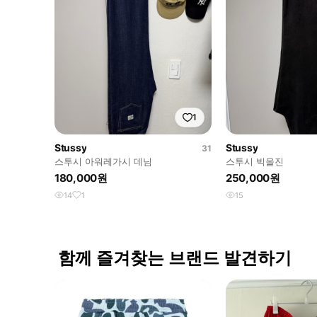
1
Stussy
Stussy
31
스투시 아워레가시 데님
스투시 빅올진
180,000원
250,000원
14
1
15
함께 즐겨찾는 브랜드 발견하기