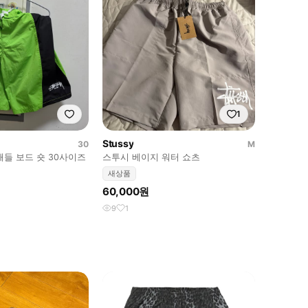
1
Stussy
30
M
패들 보드 숏 30사이즈
스투시 베이지 워터 쇼츠
새상품
60,000원
9
1