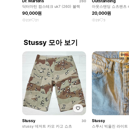
Dr. Martens
Outstanding
260
닥터마틴 컴스테크 uk7 (260) 블랙
아웃스탠딩 쇼츠팬츠 
90,000원
20,000원
231
21
29
3
Stussy 모아 보기
Stussy
Stussy
30
stussy 데저트 카모 카고 쇼츠
스투시 빅올진 라이트 