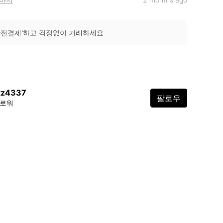
안전결제'하고 걱정없이 거래하세요
tz4337
팔로우
팔로워