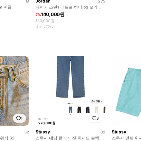
Jordan
M
275
m 퍼플
나이키 조던1 레트로 하이 og 모카
275cm
140,000원
7%
150,000원
152
12
1
3
Stussy
Stussy
32
32
워시 32
스투시 데님 클래식 진 워시드 블랙
스투시 민트 워시