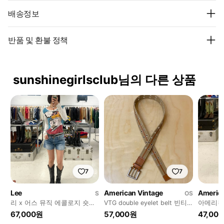
배송정보
반품 및 환불 정책
sunshinegirlsclub님의 다른 상품
7
7
Lee
American Vintage
America
S
OS
리 x 어스 뮤직 에콜로지 숏팬
VTG double eyelet belt 빈티
아메리칸
츠
지 레더 더블아일렛 벨트
츠
67,000원
57,000원
47,00