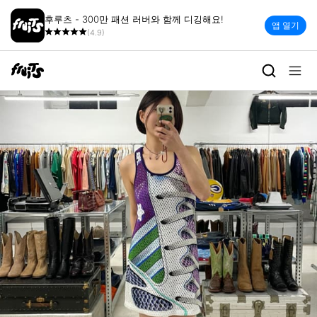
후루츠 - 300만 패션 러버와 함께 디깅해요!
앱 열기
(4.9)