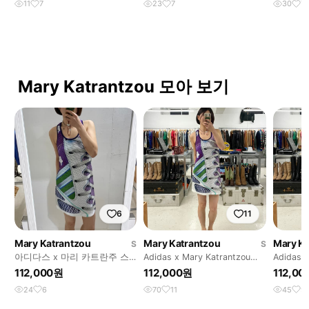
11
7
23
7
30
7
Mary Katrantzou 모아 보기
6
11
Mary Katrantzou
Mary Katrantzou
Mary Ka
S
S
아디다스 x 마리 카트란주 스
Adidas x Mary Katrantzou
Adidas x
니커즈 원피스
tank dress
tank dre
112,000원
112,000원
112,0
24
6
70
11
45
9