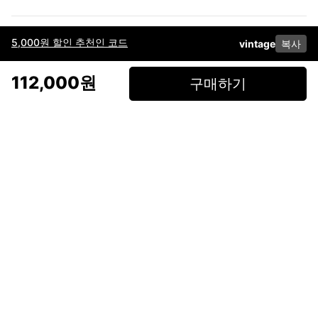
5,000원 할인 추천인 코드
vintage
복사
이용약관
고객센터
판매
개인정보 처리방침
사업자 정보
다운로드
인스타그램
페이스북
112,000원
구매하기
(주)후루츠패밀리컴퍼니 · 대표이사 이재범 / 소재지: 서울특별시 용산구 한강대
로 328, 201호 / 사업자 등록번호: 755-86-01442
사업자 정보확인
통신판매업
신고: 2019-서울용산-0723 호 / 고객센터: 070-4466-3377 / 고객센터 문의는
후루츠 앱 다운로드 후 문의가능합니다 /
support@fruitsfamily.com
Copyright © FruitsFamily Company Inc. All right reserved
후루츠패밀리(주)는 통신판매중개자로서 거래 당사자가 아닙니다. 상품, 상품정
보, 거래에 관한 의무와 책임은 각 판매자에게 있으며, 후루츠패밀리(주)는 원칙
적으로 판매 회원과 구매 회원 간의 거래에 대하여 책임을 지지 않습니다. 다만,
후루츠패밀리에서 직접 판매하는 상품에 대한 책임은 후루츠패밀리(주)에 있습
니다.