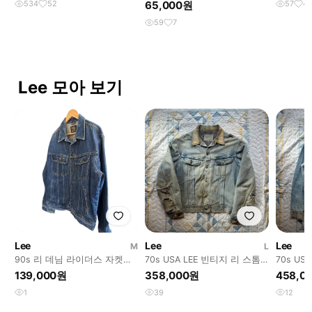
534
52
65,000원
57
4
59
7
Lee 모아 보기
Lee
Lee
Lee
M
L
90s 리 데님 라이더스 자켓
70s USA LEE 빈티지 리 스톰
70s US
(103)
라이더 디스트레스트 데님 자
시블 웨
139,000원
358,000원
458,0
켓
1
39
12