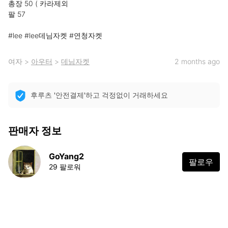
총장 50 ( 카라제외 

팔 57

#lee #lee데님자켓 #연청자켓
여자
>
아우터
>
데님자켓
2 months ago
후루츠 '안전결제'하고 걱정없이 거래하세요
판매자 정보
GoYang2
팔로우
29 팔로워