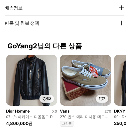
배송정보
반품 및 환불 정책
GoYang2님의 다른 상품
52
7
Dior Homme
Vans
DKNY
XS
270
07 s/s 아카이브 디올옴므 Dior
270 반스 에라 미사용 데드스
90s D
Homme 에디슬리먼 레더가죽
탁 베이지 Vans era 스니커즈
켓 블랙
4,800,000원
250,0
새상품
자켓
어센틱
리먼