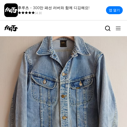
후루츠 - 300만 패션 러버와 함께 디깅해요!
앱 열기
(4.9)