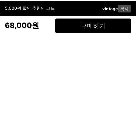
5,000원 할인 추천인 코드
vintage
복사
이용약관
고객센터
판매
개인정보 처리방침
사업자 정보
다운로드
인스타그램
페이스북
68,000원
구매하기
(주)후루츠패밀리컴퍼니 · 대표이사 이재범 / 소재지: 서울특별시 용산구 한강대
로 328, 201호 / 사업자 등록번호: 755-86-01442
사업자 정보확인
통신판매업
신고: 2019-서울용산-0723 호 / 고객센터: 070-4466-3377 / 고객센터 문의는
후루츠 앱 다운로드 후 문의가능합니다 /
support@fruitsfamily.com
Copyright © FruitsFamily Company Inc. All right reserved
후루츠패밀리(주)는 통신판매중개자로서 거래 당사자가 아닙니다. 상품, 상품정
보, 거래에 관한 의무와 책임은 각 판매자에게 있으며, 후루츠패밀리(주)는 원칙
적으로 판매 회원과 구매 회원 간의 거래에 대하여 책임을 지지 않습니다. 다만,
후루츠패밀리에서 직접 판매하는 상품에 대한 책임은 후루츠패밀리(주)에 있습
니다.