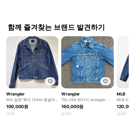
함께 즐겨찾는 브랜드 발견하기
Wrangler
Wrangler
MLB
90s 일본 복각 124mj 랭글러
70s USA 빈티지 wrangler
MLB [
데님 자켓
127mj 랭글러
자켓 NY (
100,000원
160,000원
120,0
33
239
367