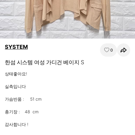
SYSTEM
0
한섬 시스템 여성 가디건 베이지 S
상태좋아요!

실측입니다

가슴반품 :     51 cm

총기장 :    48  cm

감사합니다 !