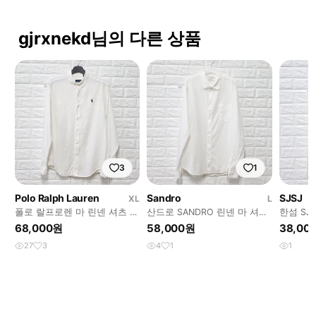
gjrxnekd님의 다른 상품
3
1
Polo Ralph Lauren
Sandro
SJSJ
XL
L
폴로 랄프로렌 마 린넨 셔츠 남
산드로 SANDRO 린넨 마 셔츠
한섬 SJ
방 XL
블라우스
이보리
68,000원
58,000원
38,00
27
3
4
1
1