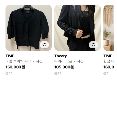
TIME
Theory
TIME
타임 브이넥 퍼프 가디건
띠어리 오픈 가디건
한섬 타임
어 100
150,000원
105,000원
160,0
26
28
5