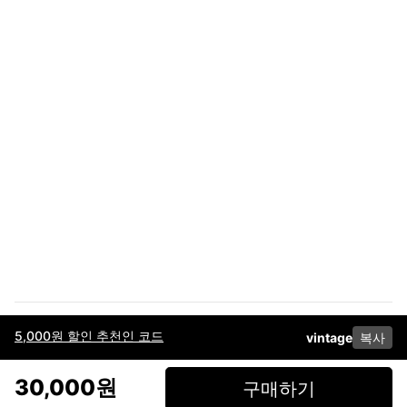
5,000원 할인 추천인 코드
vintage
복사
이용약관
고객센터
판매
개인정보 처리방침
사업자 정보
다운로드
인스타그램
페이스북
30,000원
구매하기