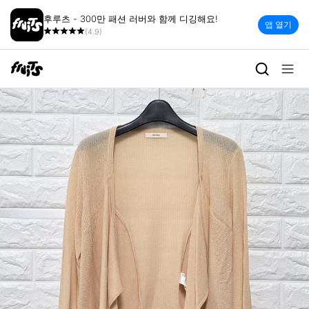
후루츠 - 300만 패션 러버와 함께 디깅해요!
앱 열기
(4.9)