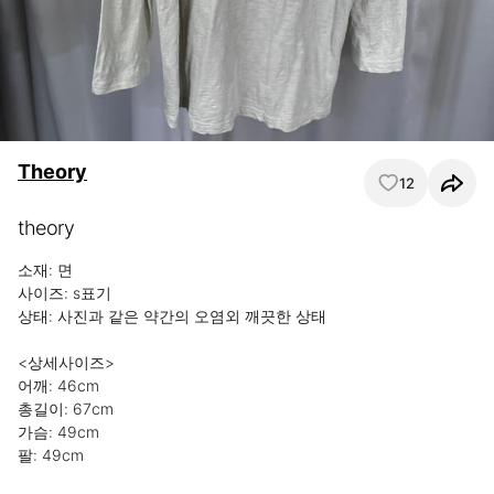
Theory
12
theory
소재: 면

사이즈: s표기

상태: 사진과 같은 약간의 오염외 깨끗한 상태

<상세사이즈>

어깨: 46cm

총길이: 67cm

가슴: 49cm

팔: 49cm