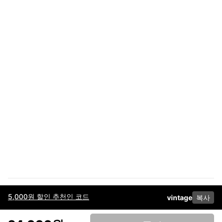
5,000원 할인 추천인 코드
vintage
복사
이용약관
고객센터
판매
개인정보 처리방침
사업자 정보
다운로드
인스타그램
페이스북