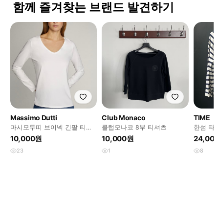
함께 즐겨찾는 브랜드 발견하기
Massimo Dutti
Club Monaco
TIME
마시모두띠 브이넥 긴팔 티셔
클럽모나코 8부 티셔츠
한섬 타임
츠 XS
10,000원
10,000원
24,00
23
1
8