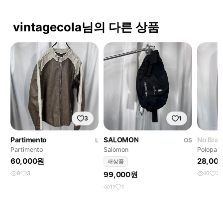
vintagecola님의 다른 상품
3
1
Partimento
SALOMON
No Bra
L
OS
Partimento
Salomon
Polopari
60,000원
28,00
새상품
8
3
99,000원
10
2
11
1