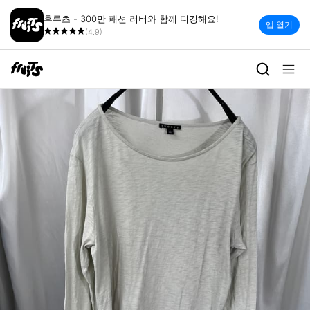
후루츠 - 300만 패션 러버와 함께 디깅해요!
앱 열기
(4.9)