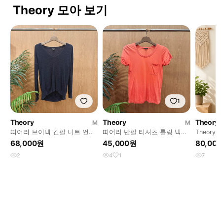
Theory 모아 보기
1
Theory
Theory
Theory
M
M
띠어리 브이넥 긴팔 니트 언밸
띠어리 반팔 티셔츠 롤링 넥라
Theory
런스 기장 부클 텍스처 디테일
인 포켓 디테일 슬림핏 베이직
넨 골지
68,000원
45,000원
80,00
네이비
코랄
2
4
1
7