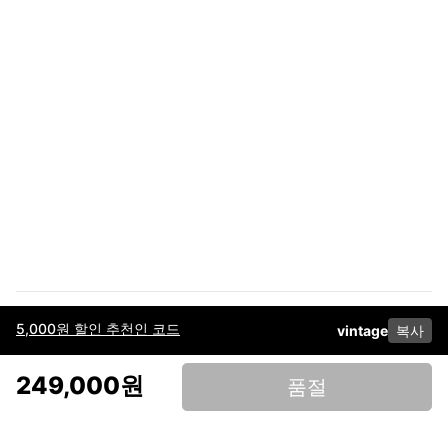
5,000원 할인 추천인 코드
vintage
복사
이용약관
고객센터
판매
개인정보 처리방침
사업자 정보
다운로드
인스타그램
페이스북
249,000원
품절
(주)후루츠패밀리컴퍼니 · 대표이사 이재범 / 소재지: 서울특별시 용산구 한강대
로 328, 201호 / 사업자 등록번호: 755-86-01442
사업자 정보확인
통신판매업