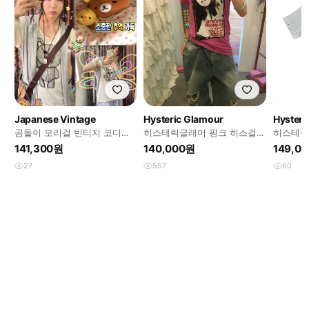
Japanese Vintage
Hysteric Glamour
Hysteri
곰돌이 모리걸 빈티지 코디세
히스테릭글래머 핑크 히스걸
히스테릭
트 5pcs
반팔티
퍽베어 
141,300원
140,000원
149,0
27
557
60