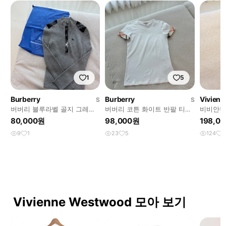
1
5
Burberry
Burberry
Vivien
S
S
버버리 블루라벨 골지 그레이
버버리 코튼 화이트 반팔 티셔
비비안웨
니트
츠
브리스 
80,000원
98,000원
198,0
9
1
23
5
124
2
Vivienne Westwood 모아 보기