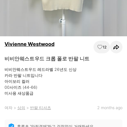
Vivienne Westwood
12
비비안웨스트우드 크롭 폴로 반팔 니트
비비안웨스트우드 레드라벨 26년도 신상

카라 반팔 니트입니다

아이보리 컬러

00사이즈 (44-66)

미사용 새상품급
여자
>
상의
>
반팔 티셔츠
2 months ago
후루츠 '안전결제'하고 걱정없이 거래하세요