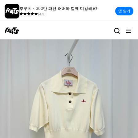
후루츠 - 300만 패션 러버와 함께 디깅해요!
앱 열기
(4.9)