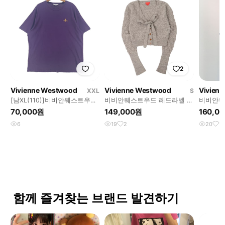
2
Vivienne Westwood
Vivienne Westwood
Vivien
XXL
S
[남XL(110)]비비안웨스트우드
비비안웨스트우드 레드라벨 케
비비안웨
라운드 반팔티[Y68-014]
이블 니트 가디건
70,000원
149,000원
160,0
6
19
2
20
1
함께 즐겨찾는 브랜드 발견하기