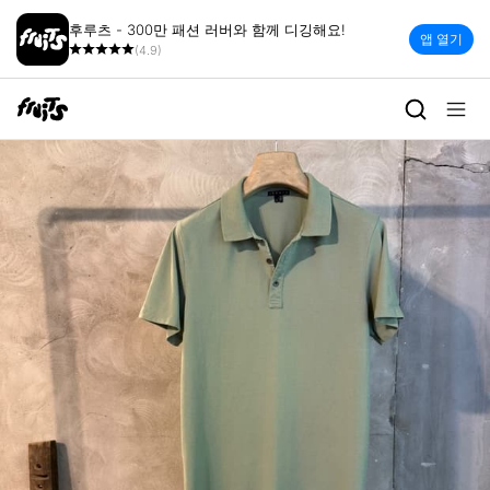
후루츠 - 300만 패션 러버와 함께 디깅해요!
앱 열기
(4.9)