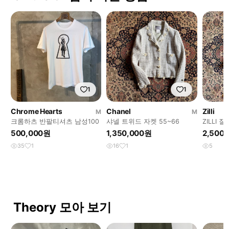
1
1
Chrome Hearts
Chanel
Zilli
M
M
크롬하츠 반팔티셔츠 남성100
샤넬 트위드 자켓 55~66
ZILLI 
500,000원
1,350,000원
2,500
35
1
16
1
5
Theory 모아 보기