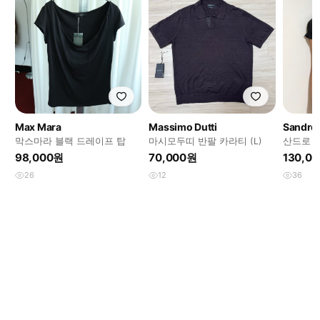
Max Mara
Massimo Dutti
Sandro
막스마라 블랙 드레이프 탑
마시모두띠 반팔 카라티 (L)
산드로 
셔츠
98,000원
70,000원
130,0
26
12
36