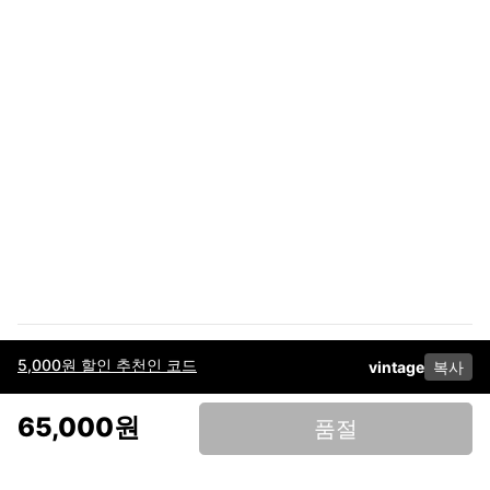
5,000원 할인 추천인 코드
vintage
복사
이용약관
고객센터
판매
개인정보 처리방침
사업자 정보
다운로드
인스타그램
페이스북
65,000원
품절
(주)후루츠패밀리컴퍼니 · 대표이사 이재범 / 소재지: 서울특별시 용산구 한강대