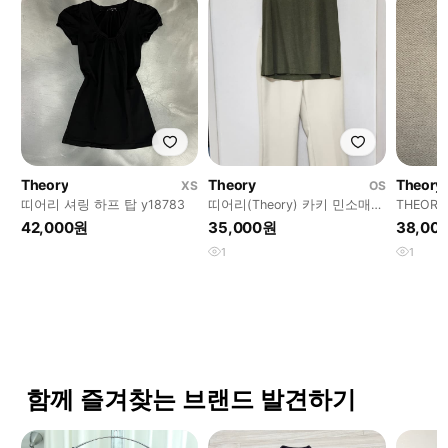
Theory
Theory
Theory
XS
OS
띠어리 셔링 하프 탑 y18783
띠어리(Theory) 카키 민소매
THEORY 
55
42,000원
35,000원
38,00
1
1
함께 즐겨찾는 브랜드 발견하기