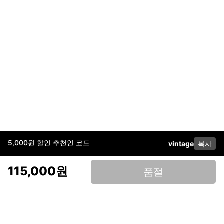
5,000원 할인 추천인 코드
vintage
복사
이용약관
고객센터
판매
개인정보 처리방침
사업자 정보
다운로드
인스타그램
페이스북
115,000원
품절
(주)후루츠패밀리컴퍼니 · 대표이사 이재범 / 소재지: 서울특별시 용산구 한강대
로 328, 201호 / 사업자 등록번호: 755-86-01442
사업자 정보확인
통신판매업
신고: 2019-서울용산-0723 호 / 고객센터: 070-4466-3377 / 고객센터 문의는
후루츠 앱 다운로드 후 문의가능합니다 /
support@fruitsfamily.com