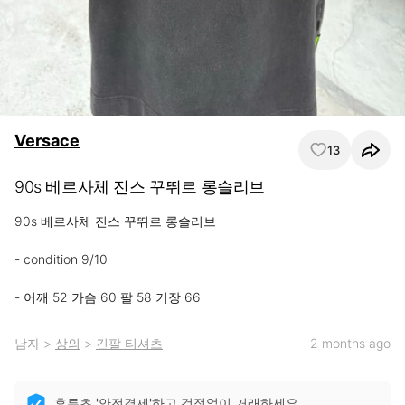
Versace
13
90s 베르사체 진스 꾸뛰르 롱슬리브
90s 베르사체 진스 꾸뛰르 롱슬리브

- condition 9/10

- 어깨 52 가슴 60 팔 58 기장 66
남자
>
상의
>
긴팔 티셔츠
2 months ago
후루츠 '안전결제'하고 걱정없이 거래하세요