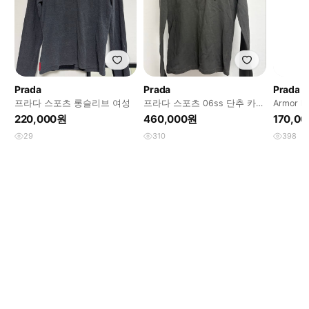
Prada
Prada
Prada
프라다 스포츠 롱슬리브 여성
프라다 스포츠 06ss 단추 카라
Armor lo
티
220,000원
460,000원
170,0
29
310
398