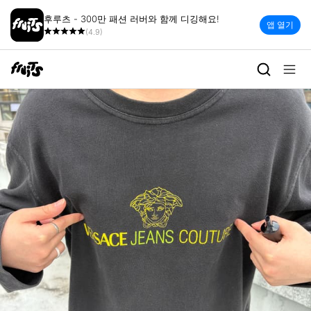
후루츠 - 300만 패션 러버와 함께 디깅해요!
앱 열기
(4.9)