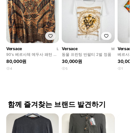
Versace
Versace
Versac
L
M
90's 베르사체 메두사 패턴 빈
동물 프린팅 반팔티 2벌 정품
베르사체
티지 코튼 니트 L(남여공용)
정품
80,000원
30,000원
30,00
4
5
1
함께 즐겨찾는 브랜드 발견하기