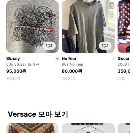
3
2
Stussy
No Fear
Gucci
M
L
00s Stussy 드래곤
90s No Fear
2008 F
스 부츠
95,000원
80,000원
358,0
53
3
53
2
12
Versace 모아 보기