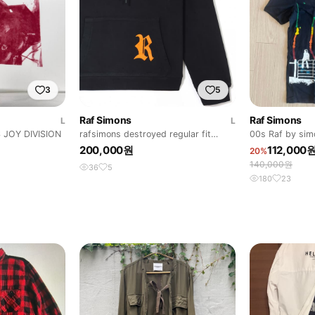
3
5
Raf Simons
Raf Simons
L
L
 JOY DIVISION
rafsimons destroyed regular fit
00s Raf by 
hoodie
토션 아트 티셔
200,000원
112,000
20%
140,000원
36
5
180
23