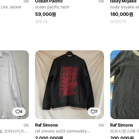
Ocean Pacific
Issey Miyake
OS
OS
 Lite Jacket
ocean pacific tech
issey miyake sk
59,000원
180,000원
9
3
121
11
4
7
Raf Simons
Raf Simons
OS
OS
일 오버사이즈
raf simons ss03 commodity
라프시몬스09-1
sweatshirt
2,000,000원
200,000원