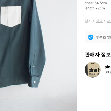
chest 54.5cm

length 72cm
남자
>
상의
>
셔
후루츠 '
판매자 정보
pin
30