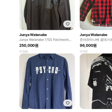
Junya Watanabe
Junya Watanabe
Junya Watanabe 17SS Patchwork
준야와타나베 꼼데가르
shirt
250,000원
96,000원
368
192