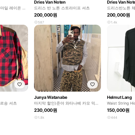
Dries Van Noten
Dries Van Not
 스마일 레이온 셔
드리스 반 노튼 스트라이프 셔츠
드리스반노튼 체
200,000원
200,000원
587
1.4k
Junya Watanabe
Helmut Lang
가르송 셔츠
마지막 할인)준야 와타나베 카모 믹스
Waist String Hi
셔츠
230,000원
150,000원
1.8k
444