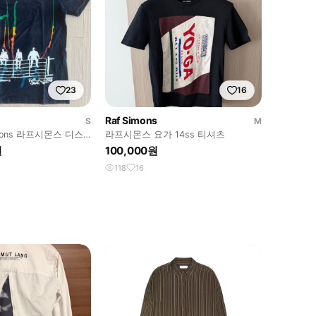
23
16
Raf Simons
S
M
simons 라프시몬스 디스
라프시몬스 요가 14ss 티셔츠
츠
원
100,000원
118
16