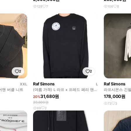
128
7
106
8
2
2
Raf Simons
Raf Simons
XXL
L
어맨 버클 니트
(여름 가격) L 라프 x 프레드 페리 맨투
라프시몬스 긴팔
맨
31,680원
178,000원
20%
39,600원
73
3
69
2