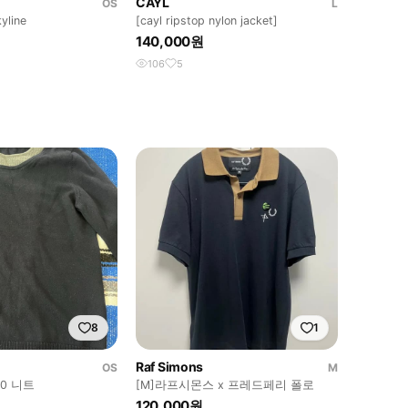
CAYL
OS
L
yline
[cayl ripstop nylon jacket]
140,000원
106
5
8
1
Raf Simons
OS
M
0 니트
[M]라프시몬스 x 프레드페리 폴로
120,000원