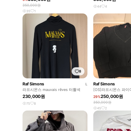
350,000원
44
4
35
1
8
Raf Simons
Raf Simons
L
라프시몬스 mauvais rêves 터틀넥
[OS]라프시몬스 파이
230,000원
250,000원
29%
350,000원
75
8
45
2