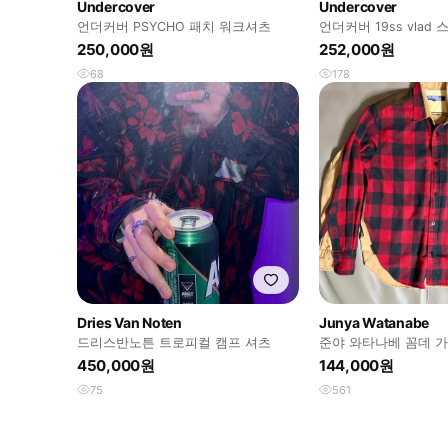
Undercover
Undercover
언더커버 PSYCHO 패치 워크셔츠
언더커버 19ss vlad
츠
250,000원
252,000원
68
178
Dries Van Noten
Junya Watanabe
드리스반노튼 트로피컬 캠프 셔츠
준야 와타나베 꼼데 
450,000원
144,000원
75
561