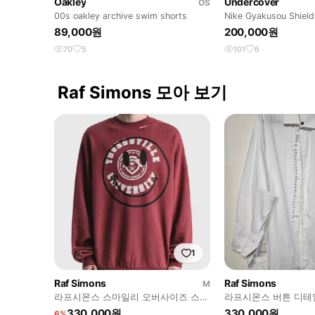
Oakley
Undercover
OS
00s oakley archive swim shorts
Nike Gyakusou Shield
89,000원
200,000원
70
5
101
6
Raf Simons 모아 보기
1
Raf Simons
Raf Simons
M
라프시몬스 스마일리 오버사이즈 스웻
라프시몬스 버튼 디테
셔츠 M
화이트 셔츠
330,000원
330,000원
6%