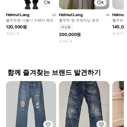
8
4
Helmut Lang
Helmut Lang
Helmut
30
M
헬무트랭 더블니 카펜터 팬츠
헬무트 랭 트레이닝 팬츠
헬무트랭 
로이드 블
120,000원
145,0
새상품
95
8
200,000원
70
8
49
4
함께 즐겨찾는 브랜드 발견하기