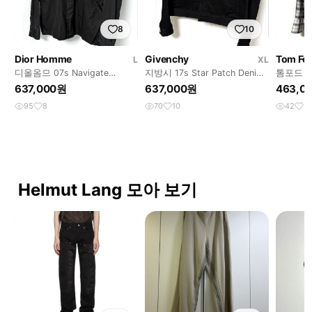
8
10
Dior Homme
Givenchy
Tom Fo
L
XL
디올옴므 07s Navigate
지방시 17s Star Patch Denim
톰포드 Fla
Military Placket 셔츠
Trucker 자켓
Snap Shi
637,000원
637,000원
463,0
95
8
70
10
42
5
Helmut Lang 모아 보기