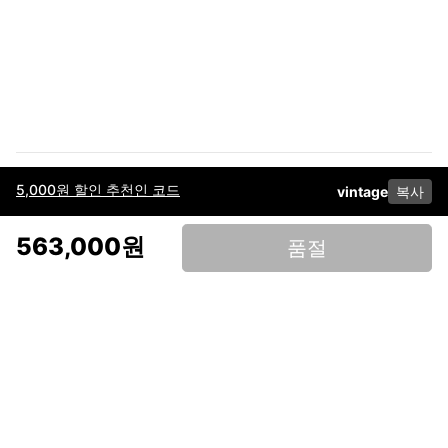
5,000원 할인 추천인 코드
vintage
복사
이용약관
고객센터
판매
개인정보 처리방침
사업자 정보
다운로드
인스타그램
페이스북
563,000원
품절
(주)후루츠패밀리컴퍼니 · 대표이사 이재범 / 소재지: 서울특별시 용산구 한강대
로 328, 201호 / 사업자 등록번호: 755-86-01442
사업자 정보확인
통신판매업
신고: 2019-서울용산-0723 호 / 고객센터: 070-4466-3377 / 고객센터 문의는
후루츠 앱 다운로드 후 문의가능합니다 /
support@fruitsfamily.com
Copyright © FruitsFamily Company Inc. All right reserved
후루츠패밀리(주)는 통신판매중개자로서 거래 당사자가 아닙니다. 상품, 상품정
보, 거래에 관한 의무와 책임은 각 판매자에게 있으며, 후루츠패밀리(주)는 원칙
적으로 판매 회원과 구매 회원 간의 거래에 대하여 책임을 지지 않습니다. 다만,