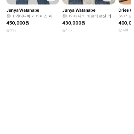
Junya Watanabe
Junya Watanabe
Dries V
준야 와타나베 리바이스 패치
준야와타나베 베르베르진 리바
SS17
데님
이스 나일론 데님
이드 진
450,000원
430,000원
400,0
338
1.6k
740