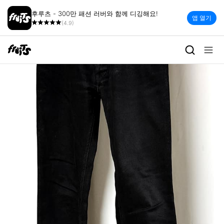
후루츠 - 300만 패션 러버와 함께 디깅해요!
앱 열기
(4.9)