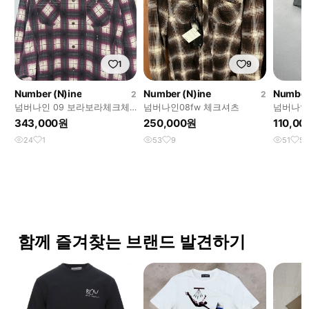
1
9
Number (N)ine
Number (N)ine
Number
2
2
넘버나인 09 보라보라체크체
넘버나인08fw 체크셔츠
넘버나인
크
343,000원
250,000원
110,0
24
1
53
9
51
5
함께 즐겨찾는 브랜드 발견하기