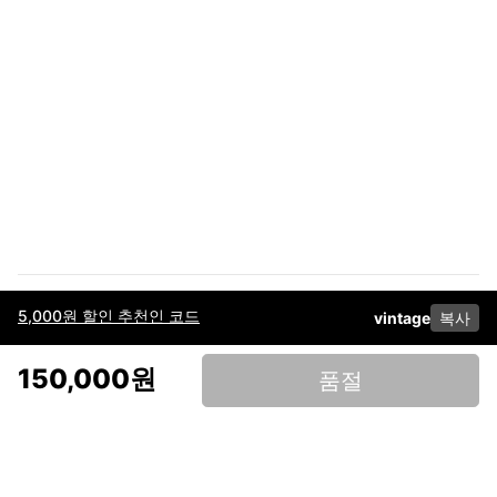
5,000원 할인 추천인 코드
vintage
복사
이용약관
고객센터
판매
개인정보 처리방침
사업자 정보
다운로드
인스타그램
페이스북
150,000원
품절
(주)후루츠패밀리컴퍼니 · 대표이사 이재범 / 소재지: 서울특별시 용산구 한강대
로 328, 201호 / 사업자 등록번호: 755-86-01442
사업자 정보확인
통신판매업
신고: 2019-서울용산-0723 호 / 고객센터: 070-4466-3377 / 고객센터 문의는
후루츠 앱 다운로드 후 문의가능합니다 /
support@fruitsfamily.com