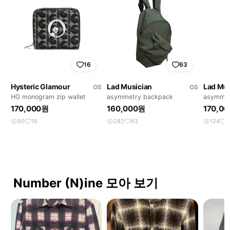
16
63
Hysteric Glamour
Lad Musician
Lad Mus
OS
OS
HG monogram zip wallet
asymmetry backpack
asymmet
backpac
170,000원
160,000원
170,0
90
16
282
63
124
2
Number (N)ine 모아 보기