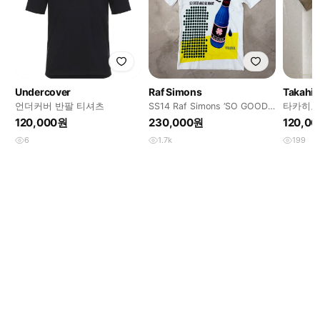
Undercover
Raf Simons
언더커버 반팔 티셔츠
SS14 Raf Simons ‘SO GOOD
타카히로
AND SO MANY’
트 브이
120,000원
230,000원
120,0
6
1.7k
199