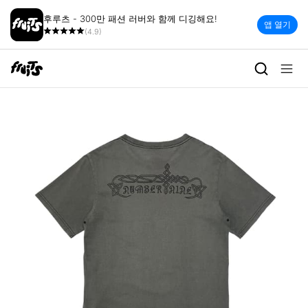
후루츠 - 300만 패션 러버와 함께 디깅해요!
앱 열기
(4.9)