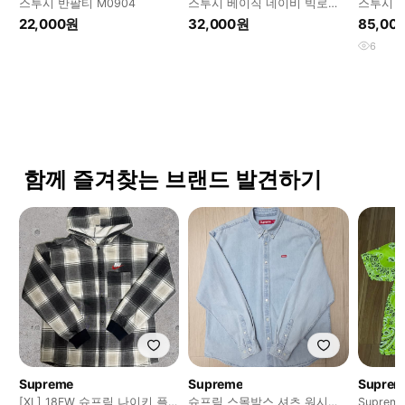
스투시 반팔티 M0904
스투시 베이직 네이비 빅로고
스투시 
반팔티
#csz03
22,000원
32,000원
85,00
6
함께 즐겨찾는 브랜드 발견하기
Supreme
Supreme
Suprem
[XL] 18FW 슈프림 나이키 플
슈프림 스몰박스 셔츠 워시드
Supre