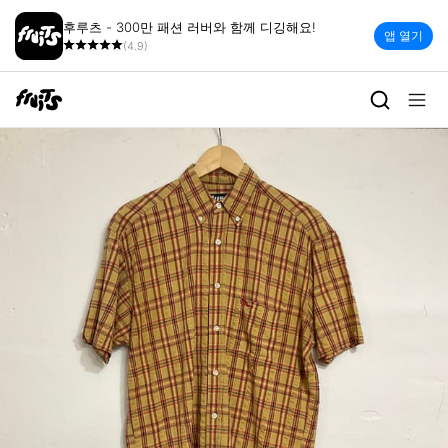
후루츠 - 300만 패션 러버와 함께 디깅해요!
앱 열기
(4.9)