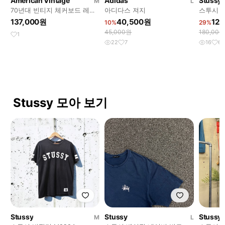
American Vintage
Adidas
Stussy
M
L
70년대 빈티지 체커보드 레이
아디다스 져지
스투시 x
싱 자켓
니
137,000원
40,500원
12
10%
29%
45,000원
180,00
1
22
7
16
6
Stussy 모아 보기
Stussy
Stussy
Stussy
M
L