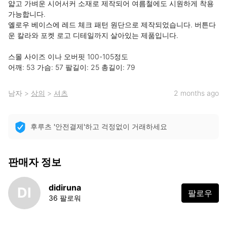
얇고 가벼운 시어서커 소재로 제작되어 여름철에도 시원하게 착용 
가능합니다.

옐로우 베이스에 레드 체크 패턴 원단으로 제작되었습니다. 버튼다
운 칼라와 포켓 로고 디테일까지 살아있는 제품입니다.

스몰 사이즈 이나 오버핏 100-105정도

어깨: 53 가슴: 57 팔길이: 25 총길이: 79
남자
>
상의
>
셔츠
2 months ago
후루츠 '안전결제'하고 걱정없이 거래하세요
판매자 정보
didiruna
DI
팔로우
36 팔로워