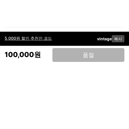
5,000원 할인 추천인 코드
vintage
복사
이용약관
고객센터
판매
개인정보 처리방침
사업자 정보
다운로드
인스타그램
페이스북
100,000원
품절
(주)후루츠패밀리컴퍼니 · 대표이사 이재범 / 소재지: 서울특별시 용산구 한강대
로 328, 201호 / 사업자 등록번호: 755-86-01442
사업자 정보확인
통신판매업
신고: 2019-서울용산-0723 호 / 고객센터: 070-4466-3377 / 고객센터 문의는
후루츠 앱 다운로드 후 문의가능합니다 /
support@fruitsfamily.com
Copyright © FruitsFamily Company Inc. All right reserved
후루츠패밀리(주)는 통신판매중개자로서 거래 당사자가 아닙니다. 상품, 상품정
보, 거래에 관한 의무와 책임은 각 판매자에게 있으며, 후루츠패밀리(주)는 원칙
적으로 판매 회원과 구매 회원 간의 거래에 대하여 책임을 지지 않습니다. 다만,
후루츠패밀리에서 직접 판매하는 상품에 대한 책임은 후루츠패밀리(주)에 있습
니다.