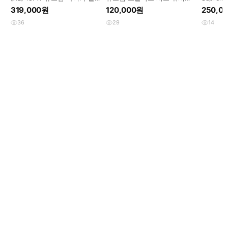
래드 후드 스웻셔츠 블랙
블루(연청) M사이즈
숏슬리브
319,000원
120,000원
250,0
36
29
14