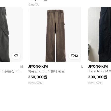
99
7
12
JIYONG KIM
JIYONG KIM
M
L
롱 아웃포켓3D팬
지용킴 25SS 더블니 팬츠
JIYOUNG KIM 
니다!
350,000원
300,000원
202
12
258
10