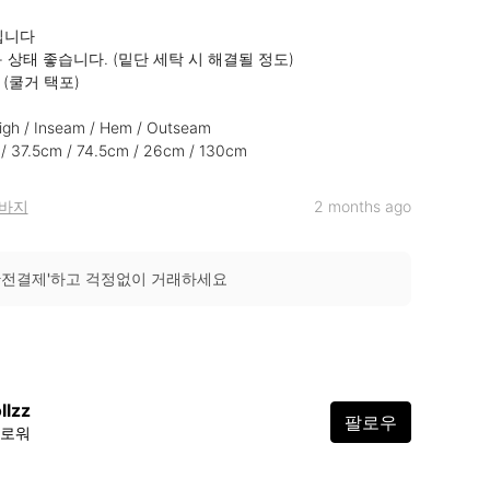
입니다

+ 상태 좋습니다. (밑단 세탁 시 해결될 정도)

 (쿨거 택포)

high / Inseam / Hem / Outseam

/ 37.5cm / 74.5cm / 26cm / 130cm
바지
2 months ago
안전결제'하고 걱정없이 거래하세요
llzz
팔로우
팔로워