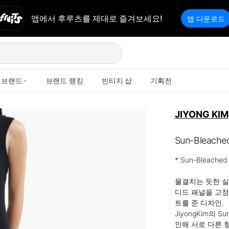
앱에서 후루츠를 제대로 즐겨보세요!
앱 다운로드
브랜드
브랜드 랭킹
빈티지 샵
기획전
JIYONG KIM
Sun-Bleached
* Sun-Bleached 
물결치는 듯한 실
디드 패널을 고정하
트를 준 디자인.

JiyongKim의 
인해 서로 다른 