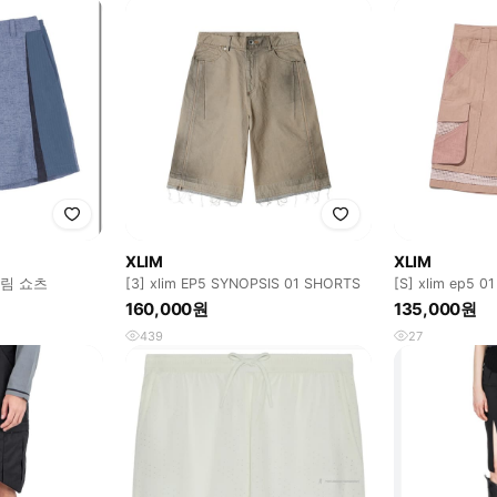
XLIM
XLIM
엑슬림 쇼츠
[3] xlim EP5 SYNOPSIS 01 SHORTS
[S] xlim ep5 0
160,000원
135,000원
439
27