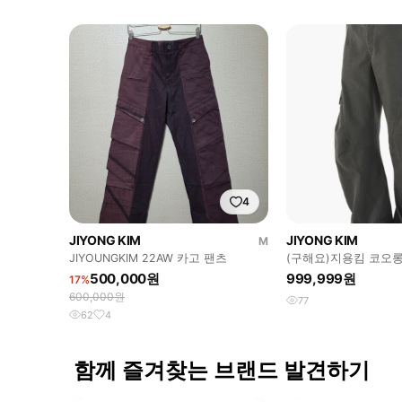
4
JIYONG KIM
JIYONG KIM
M
JIYOUNGKIM 22AW 카고 팬츠
(구해요)지용킴 코오
츠 m사이즈 중고 구합
500,000원
999,999원
17%
600,000원
77
62
4
함께 즐겨찾는 브랜드 발견하기