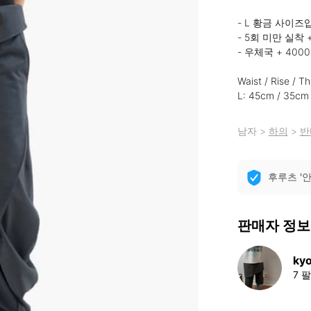
- L 황금 사이즈
- 5회 미만 실착 
- 우체국 + 4000
Waist / Rise / T
L: 45cm / 35cm 
남자
>
하의
>
반
후루츠 '
판매자 정보
kyo
7 