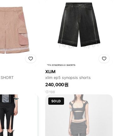
XLIM
1 SHORT
xlim ep5 synopsis shorts
240,000원
198
SOLD