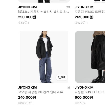
JIYONG KIM
JIYONG KIM
29
[S]23ss 지용킴 썬블리치 벨티드 와이
지용킴 커브드 트라우
드 트라우져 그린
250,000원
269,000원
65
4
122
11
28
JIYONG KIM
JIYONG KIM
M
코오롱 지용킴 3D 팬츠 인디고 m
지용킴 SUN-BLEACHE
TROUSERS
240,000원
600,000원
325
28
97
4