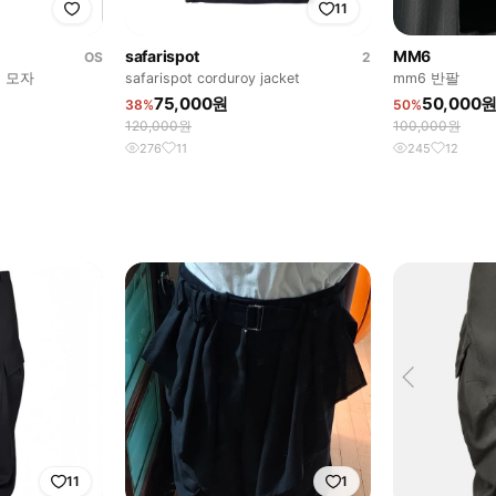
11
safarispot
MM6
OS
2
 모자
safarispot corduroy jacket
mm6 반팔
75,000원
50,000
38%
50%
120,000원
100,000원
276
11
245
12
11
1