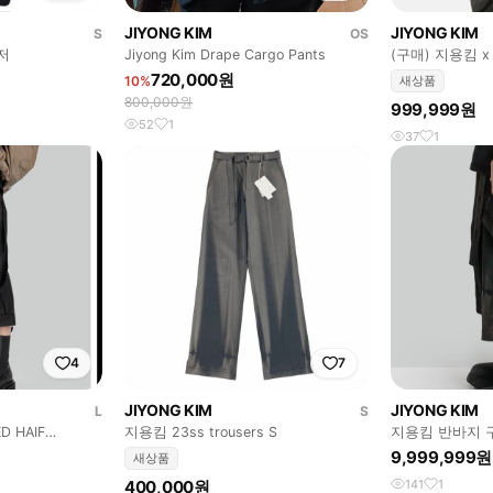
JIYONG KIM
JIYONG KIM
S
OS
저
Jiyong Kim Drape Cargo Pants
(구매) 지용킴 
720,000원
10%
새상품
800,000원
999,999원
52
1
37
1
4
7
JIYONG KIM
JIYONG KIM
L
S
D HAIF
지용킴 23ss trousers S
지용킴 반바지 
9,999,999원
새상품
400,000원
141
1