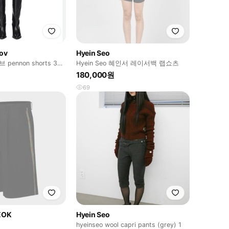
nov
Hyein Seo
ennon shorts 38
Hyein Seo 혜인서 레이서백 랩쇼츠
180,000원
69
EOK
Hyein Seo
hyeinseo wool capri pants (grey) 1