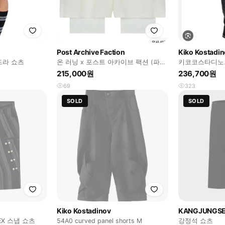
Post Archive Faction
Kiko Kostadi
드라 쇼츠
온 러닝 x 포스트 아카이브 팩션 (파
키코코스타디노브 p
프) 제로 투인원 쇼츠 아이스 게일
사이즈
215,000원
236,700원
69
323
SOLD
SOLD
Kiko Kostadinov
KANGJUNGS
EX 스냅 쇼츠
54A0 curved panel shorts M
강정석 쇼츠