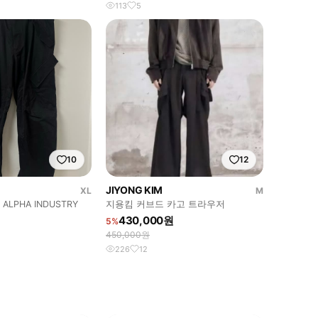
113
5
10
12
JIYONG KIM
XL
M
X ALPHA INDUSTRY
지용킴 커브드 카고 트라우저
430,000원
5%
450,000원
226
12