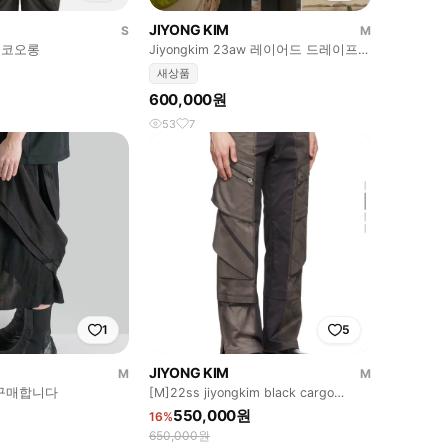
JIYONG KIM
S
M
x 코오롱
Jiyongkim 23aw 레이어드 드레이프
팬츠
새상품
600,000원
53
7
1
5
JIYONG KIM
M
M
구매합니다
[M]22ss jiyongkim black cargo
pants
550,000원
16%
650,000원