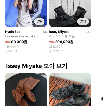
9
16
Hyein Seo
Issey Miyake
XS
240
Hyeinseo slashed zipup
이세이미야케 부츠
90,300원
204,000원
30%
20%
129,000원
255,000원
182
9
205
16
Issey Miyake 모아 보기