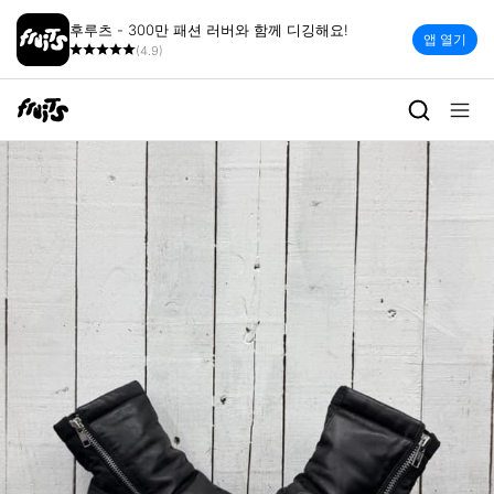
후루츠 - 300만 패션 러버와 함께 디깅해요!
앱 열기
(4.9)