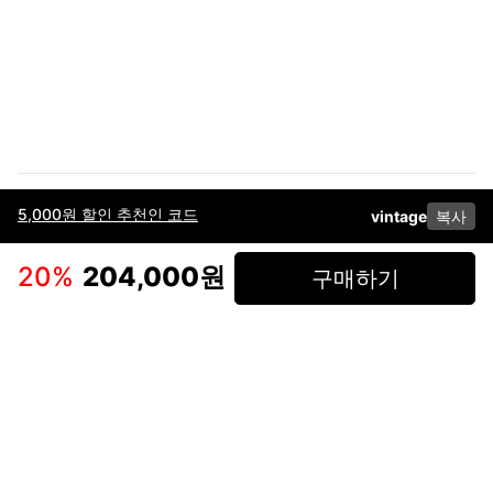
5,000원 할인 추천인 코드
vintage
복사
이용약관
고객센터
판매
개인정보 처리방침
사업자 정보
다운로드
인스타그램
페이스북
20
%
204,000원
구매하기
(주)후루츠패밀리컴퍼니 · 대표이사 이재범 / 소재지: 서울특별시 용산구 한강대
로 328, 201호 / 사업자 등록번호: 755-86-01442
사업자 정보확인
통신판매업
신고: 2019-서울용산-0723 호 / 고객센터: 070-4466-3377 / 고객센터 문의는
후루츠 앱 다운로드 후 문의가능합니다 /
support@fruitsfamily.com
Copyright © FruitsFamily Company Inc. All right reserved
후루츠패밀리(주)는 통신판매중개자로서 거래 당사자가 아닙니다. 상품, 상품정
보, 거래에 관한 의무와 책임은 각 판매자에게 있으며, 후루츠패밀리(주)는 원칙