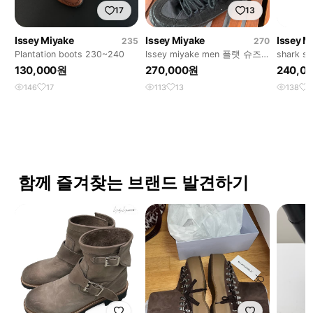
17
13
Issey Miyake
Issey Miyake
Issey M
235
270
Plantation boots 230~240
Issey miyake men 플랫 슈즈
shark so
42
130,000원
270,000원
240,0
146
17
113
13
138
1
함께 즐겨찾는 브랜드 발견하기