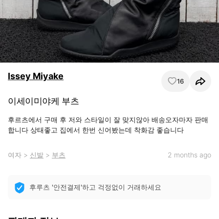
Issey Miyake
16
이세이미야케 부츠
후르츠에서 구매 후 저와 스타일이 잘 맞지않아 배송오자마자 판매
합니다 상태좋고 집에서 한번 신어봤는데 착화감 좋습니다
여자
>
신발
>
부츠
2 months ago
후루츠 '안전결제'하고 걱정없이 거래하세요