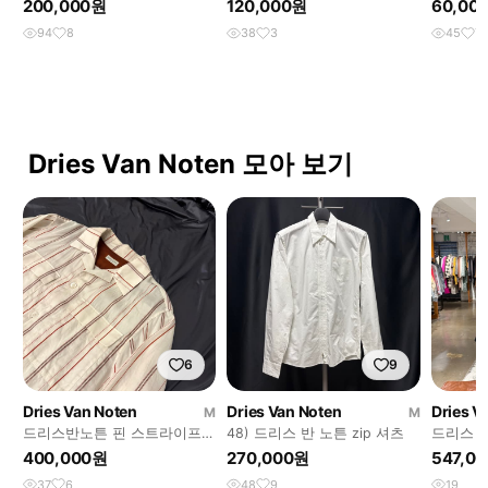
200,000원
120,000원
60,00
94
8
38
3
45
7
Dries Van Noten 모아 보기
6
9
Dries Van Noten
Dries Van Noten
Dries V
M
M
드리스반노튼 핀 스트라이프
48) 드리스 반 노튼 zip 셔츠
드리스 반
오픈셔츠
이넥 드
400,000원
270,000원
547,0
37
6
48
9
19