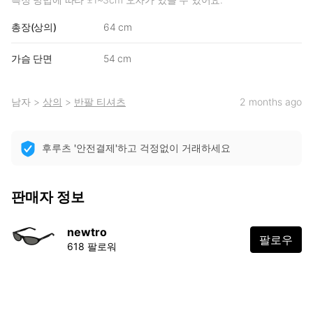
총장(상의)
64 cm
가슴 단면
54 cm
남자
>
상의
>
반팔 티셔츠
2 months ago
후루츠 '안전결제'하고 걱정없이 거래하세요
판매자 정보
newtro
팔로우
618 팔로워