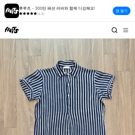
후루츠 - 300만 패션 러버와 함께 디깅해요!
앱 열기
(4.9)