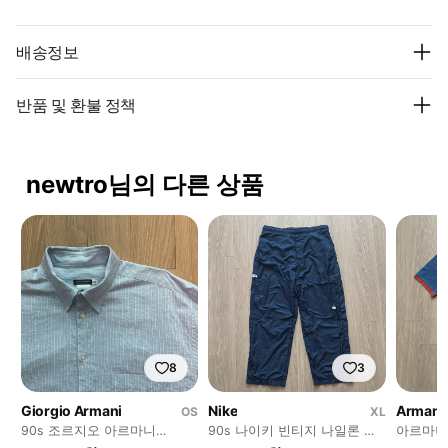
배송정보
반품 및 환불 정책
newtro님의 다른 상품
8
3
Giorgio Armani
Nike
Armani
OS
XL
90s 조르지오 아르마니
90s 나이키 빈티지 나일론 트
아르마니
BORGO 21 셔츠
랙팬츠