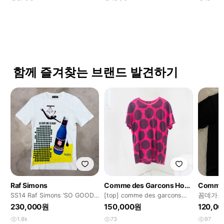
함께 즐겨찾는 브랜드 발견하기
Raf Simons
Comme des Garcons Homme
SS14 Raf Simons ‘SO GOOD
[top] comme des garcons
꼼데가르송
AND SO MANY’
homme plus
드 컷아웃
230,000원
150,000원
120,0
1.8k
73
97