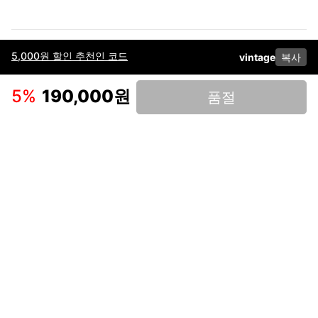
5,000원 할인 추천인 코드
vintage
복사
이용약관
고객센터
판매
개인정보 처리방침
사업자 정보
다운로드
인스타그램
페이스북
5
%
190,000원
품절
(주)후루츠패밀리컴퍼니 · 대표이사 이재범 / 소재지: 서울특별시 용산구 한강대
로 328, 201호 / 사업자 등록번호: 755-86-01442
사업자 정보확인
통신판매업
신고: 2019-서울용산-0723 호 / 고객센터: 070-4466-3377 / 고객센터 문의는
후루츠 앱 다운로드 후 문의가능합니다 /
support@fruitsfamily.com
Copyright © FruitsFamily Company Inc. All right reserved
후루츠패밀리(주)는 통신판매중개자로서 거래 당사자가 아닙니다. 상품, 상품정
보, 거래에 관한 의무와 책임은 각 판매자에게 있으며, 후루츠패밀리(주)는 원칙
적으로 판매 회원과 구매 회원 간의 거래에 대하여 책임을 지지 않습니다. 다만,
후루츠패밀리에서 직접 판매하는 상품에 대한 책임은 후루츠패밀리(주)에 있습
니다.