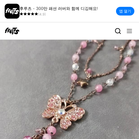
후루츠 - 300만 패션 러버와 함께 디깅해요!
앱 열기
(4.9)