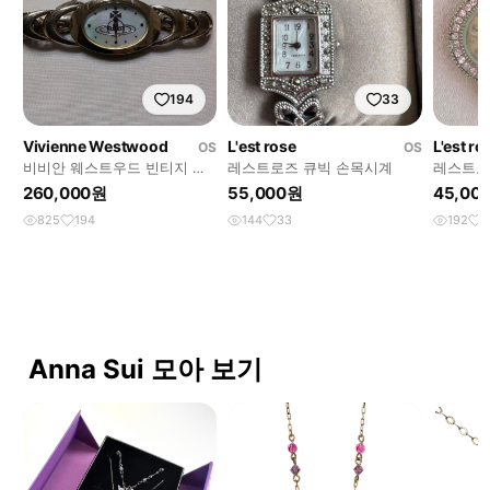
194
33
Vivienne Westwood
L'est rose
L'est ro
OS
OS
비비안 웨스트우드 빈티지 아
레스트로즈 큐빅 손목시계
레스트로
머 시계
계
260,000원
55,000원
45,00
825
194
144
33
192
4
Anna Sui 모아 보기