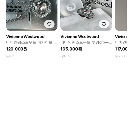
Vivienne Westwood
Vivienne Westwood
Vivien
비비안웨스트우드 아카이브 투
비비안웨스트우드 투명orb목
비비안웨
명 크리스탈 orb 팬던트 목걸
걸이
트
120,000원
165,000원
117,00
이
129
6.7k
250