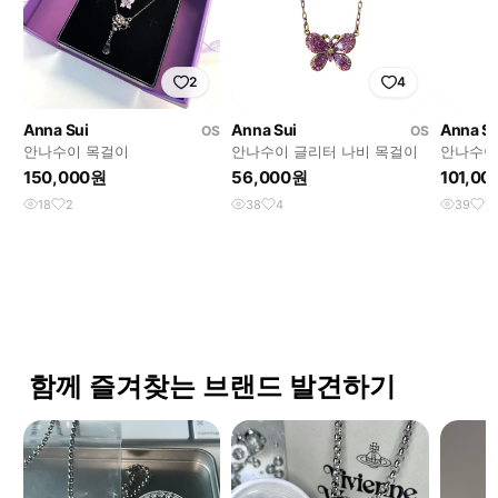
2
4
Anna Sui
Anna Sui
Anna Su
OS
OS
안나수이 목걸이
안나수이 글리터 나비 목걸이
안나수이
목걸이
150,000원
56,000원
101,0
18
2
38
4
39
14
함께 즐겨찾는 브랜드 발견하기