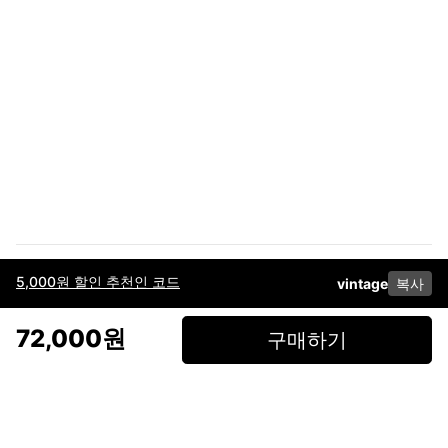
5,000원 할인 추천인 코드
vintage
복사
이용약관
고객센터
판매
개인정보 처리방침
사업자 정보
다운로드
인스타그램
페이스북
72,000원
구매하기
(주)후루츠패밀리컴퍼니 · 대표이사 이재범 / 소재지: 서울특별시 용산구 한강대
로 328, 201호 / 사업자 등록번호: 755-86-01442
사업자 정보확인
통신판매업
신고: 2019-서울용산-0723 호 / 고객센터: 070-4466-3377 / 고객센터 문의는
후루츠 앱 다운로드 후 문의가능합니다 /
support@fruitsfamily.com