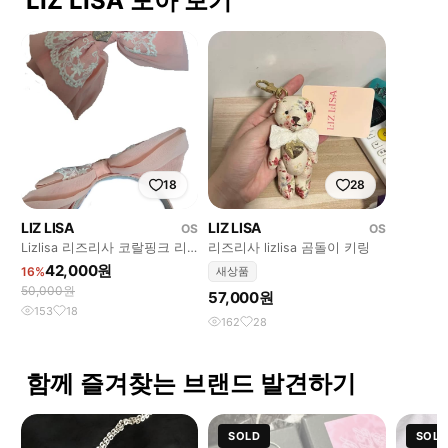
LIZ LISA 모아 보기
18
28
LIZ LISA
LIZ LISA
OS
OS
Lizlisa 리즈리사 코랄핑크 리
리즈리사 lizlisa 곰돌이 키링
본 카츄사 머리띠
42,000원
16%
새상품
50,000원
57,000원
153
18
162
28
함께 즐겨찾는 브랜드 발견하기
SOLD
SOLD