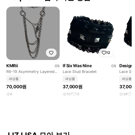
12
KMRii
If Six Was Nine
Designe
OS
OS
R6-19 Asymmetry Layered
Lace Stud Bracelet
Lace Stu
Necklace
새상품
새상품
새상품
70,000원
37,000원
37,00
6
107
12
38
9