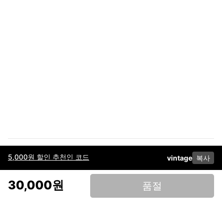
5,000원 할인 추천인 코드
vintage
복사
이용약관
고객센터
판매
개인정보 처리방침
사업자 정보
다운로드
인스타그램
페이스북
30,000원
품절
(주)후루츠패밀리컴퍼니 · 대표이사 이재범 / 소재지: 서울특별시 용산구 한강대
로 328, 201호 / 사업자 등록번호: 755-86-01442
사업자 정보확인
통신판매업