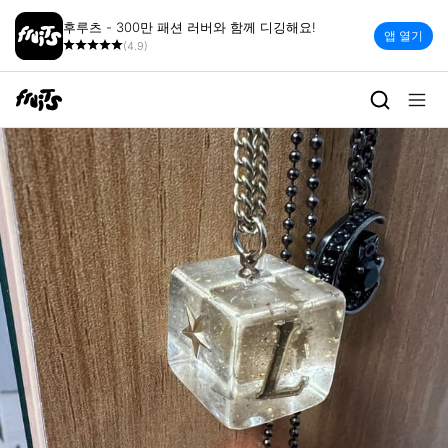
후루츠 - 300만 패션 러버와 함께 디깅해요!
앱 열기
(4.9)