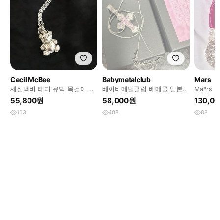
Cecil McBee
Babymetalclub
Mars
세실맥비 테디 큐빅 목걸이 갸
베이비메탈클럽 베메클 일본팝
Ma*rs
루 y2k 헤이세이
업 한정 십자가 큐빅 목걸이 오
팔찌 히
55,800원
58,000원
130,0
네갸루
이 골드
153
408
88