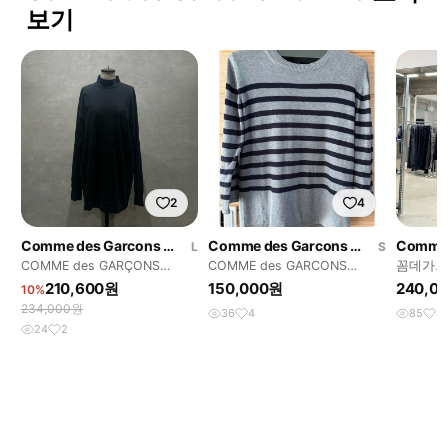
보기
2
4
Comme des Garcons Homme
Comme des Garcons Homme
L
S
COMME des GARÇONS
COMME des GARCONS
꼼데가르
homme long sleeve
HOMME
SS201
210,600원
150,000원
240,0
10%
234,000원
36
4
85
8
24
2