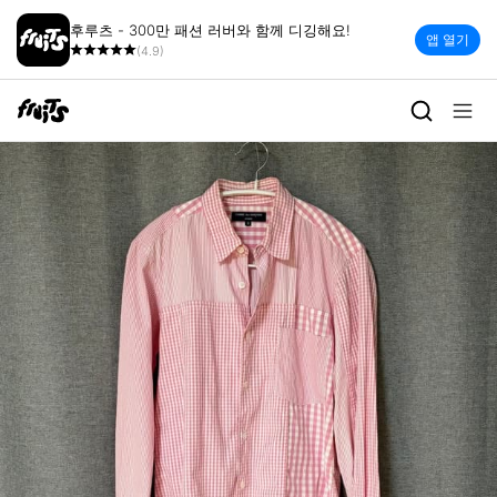
후루츠 - 300만 패션 러버와 함께 디깅해요!
앱 열기
(4.9)