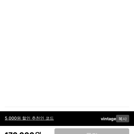
5,000원 할인 추천인 코드
vintage
복사
이용약관
고객센터
판매
개인정보 처리방침
사업자 정보
다운로드
인스타그램
페이스북