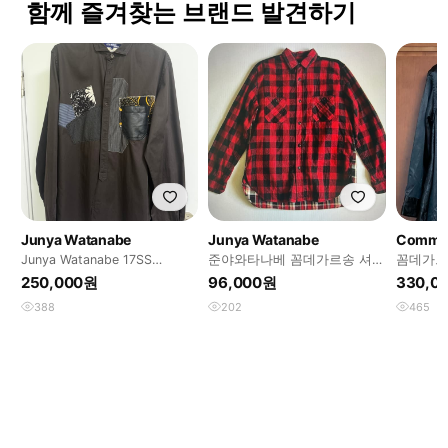
함께 즐겨찾는 브랜드 발견하기
Junya Watanabe
Junya Watanabe
Junya Watanabe 17SS
준야와타나베 꼼데가르송 셔츠
꼼데가르송
Patchwork shirt
s
셔츠
250,000원
96,000원
330,0
388
202
465