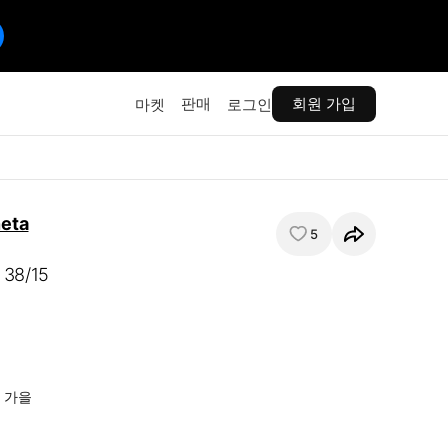
판매
회원 가입
마켓
로그인
eta
5
8/15


가을 
