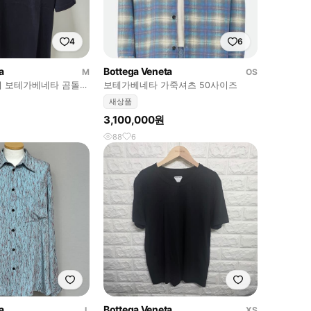
4
6
a
Bottega Veneta
M
OS
] 보테가베네타 곰돌이
보테가베네타 가죽셔츠 50사이즈
자M/여자L
새상품
3,100,000원
88
6
a
Bottega Veneta
L
XS