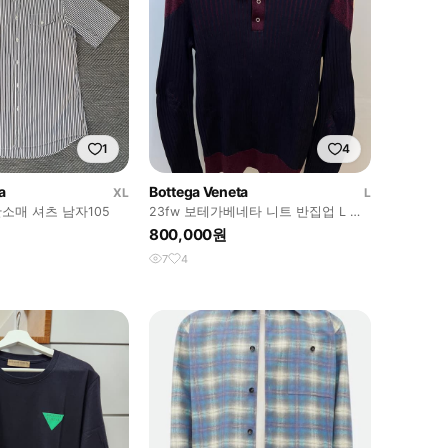
1
4
a
Bottega Veneta
XL
L
소매 셔츠 남자105
23fw 보테가베네타 니트 반집업 L 덱
스착용 (새상품급,한정판)
800,000원
7
4