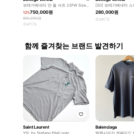
보테가베네타 얀 울 셔츠 23FW Size
[50] 보테가베네타 
M
반팔티 폴로 셔츠
750,000원
280,000원
12%
850,000원
29
2
41
5
함께 즐겨찾는 브랜드 발견하기
Saint Laurent
Balenciaga
YSL by Stefano Pilati polo
발렌시아가 썬페이드 