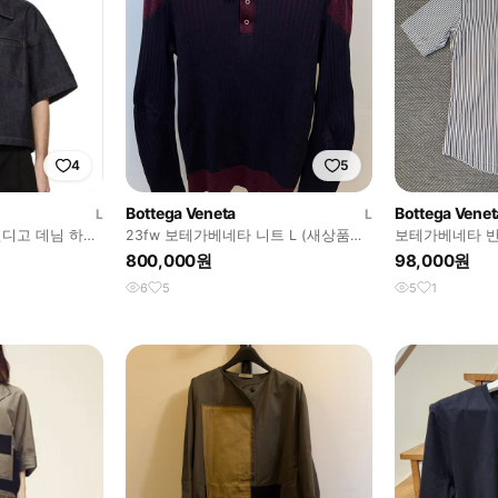
4
5
Bottega Veneta
Bottega Venet
L
L
인디고 데님 하프
23fw 보테가베네타 니트 L (새상품급,
보테가베네타 반
한정판) 덱스착용
800,000원
98,000원
6
5
5
1