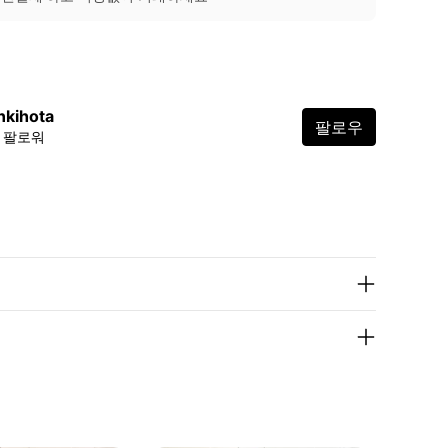
nkihota
팔로우
6 팔로워