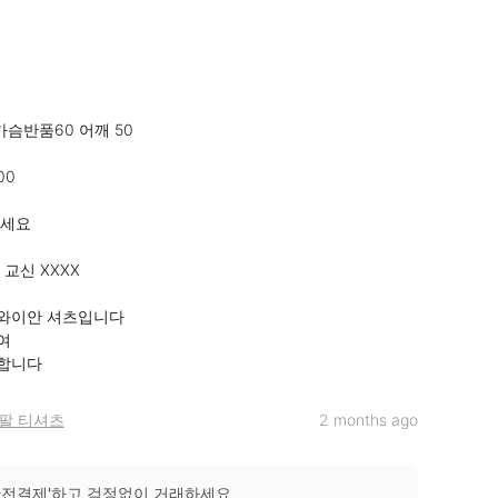
가슴반품60 어깨 50

요 

신 XXXX 

이안 셔츠입니다 



합니다
팔 티셔츠
2 months ago
안전결제'하고 걱정없이 거래하세요