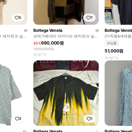
5
7
Bottega Veneta
Bottega Venet
M
M
 패치워크 실크
보테가베네타 아카이브 패치워크 실크
[미착용&새제품
탑
반팔티 블랙 남
980,000원
35%
새상품
1,500,000원
51,000원
10
7
73
4
2
1
Bottega Veneta
Bottega Venet
XL
L