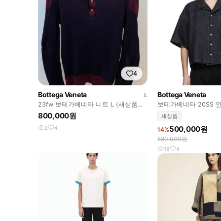
4
Bottega Veneta
Bottega Veneta
L
23fw 보테가베네타 니트 L (새상품급,
보테가베네타 20SS 
한정판)
셔츠 50
800,000원
새상품
2
4
500,000원
14%
580,000원
18
4