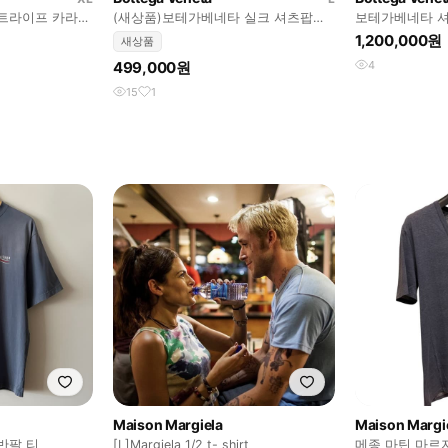
스트라이프 카라
(새상품)보테가베네타 실크 셔츠팝니
보테가베네타 셔츠 
다
1,200,000원
새상품
499,000원
4
15
1
Maison Margiela
Maison Margi
반팔 티
[L]Margiela 1/2 t- shirt
메종 마틴 마르