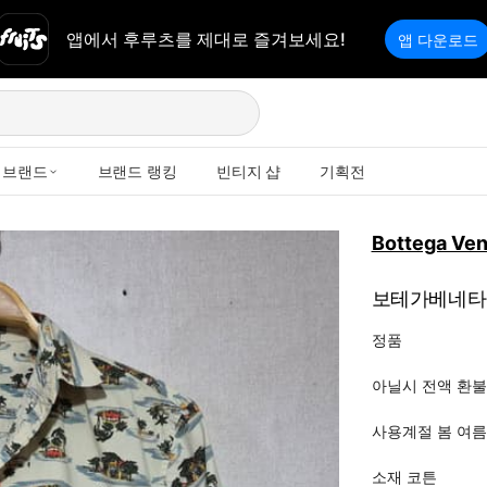
앱에서 후루츠를 제대로 즐겨보세요!
앱 다운로드
브랜드
브랜드 랭킹
빈티지 샵
기획전
Bottega Ven
보테가베네타 3
정품 

아닐시 전액 환불 
사용계절 봄 여름 
소재 코튼 
