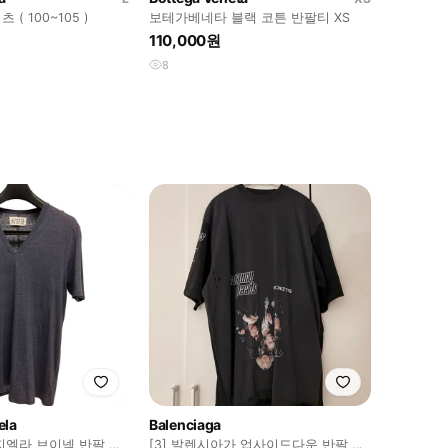
( 100~105 )
보테가베네타 블랙 코튼 반팔티 XS
110,000원
8
ela
Balenciaga
지엘라 브이넥 반팔 티
[3] 발렌시아가 업사이드다운 반팔 티