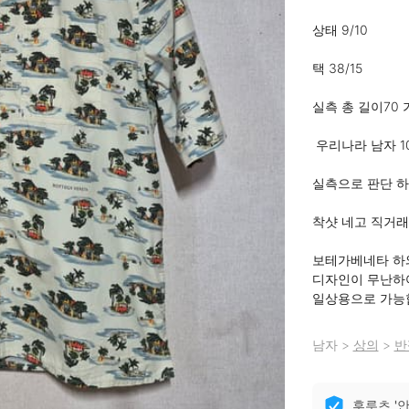
상태 9/10 

택 38/15

실측 총 길이70 
 우리나라 남자 100 

실측으로 판단 하세
착샷 네고 직거래 교
보테가베네타 하와
디자인이 무난하여
일상용으로 가능
남자
>
상의
>
반
후루츠 '