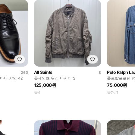
All Saints
Polo Ralph La
260
S
다비 샤인 42
올세인츠 워싱 바시티 S
폴로랄프로렌 덩
125,000원
75,000원
4
7
1