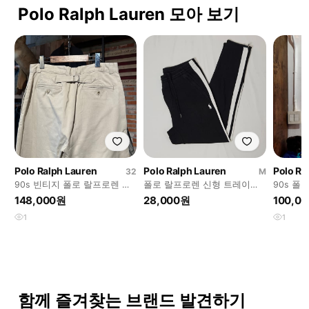
Polo Ralph Lauren 모아 보기
Polo Ralph Lauren
Polo Ralph Lauren
Polo Ra
32
M
90s 빈티지 폴로 랄프로렌 신
폴로 랄프로렌 신형 트레이닝
90s 폴
치백 치노 팬츠
스웻팬츠 바지 자수포니 정품
츠 (Polo 
148,000원
28,000원
100,0
M
1
1
함께 즐겨찾는 브랜드 발견하기