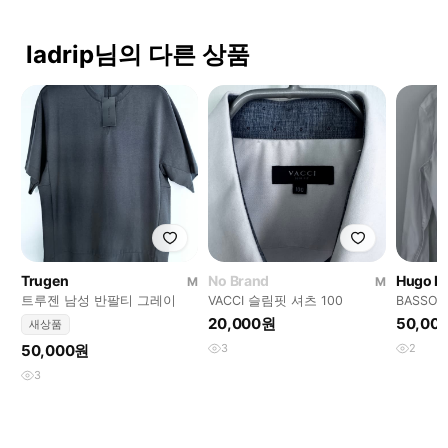
ladrip님의 다른 상품
Trugen
No Brand
Hugo B
M
M
트루젠 남성 반팔티 그레이
VACCI 슬림핏 셔츠 100
BASSO
츠 100 
20,000원
50,00
새상품
50,000원
3
2
3