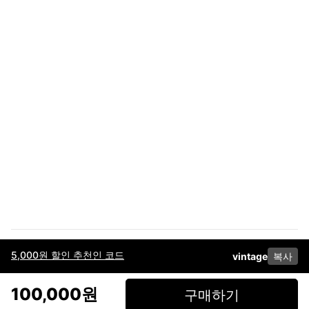
5,000원 할인 추천인 코드
vintage
복사
이용약관
고객센터
판매
개인정보 처리방침
사업자 정보
다운로드
인스타그램
페이스북
100,000원
구매하기