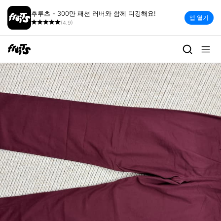
후루츠 - 300만 패션 러버와 함께 디깅해요!
앱 열기
(4.9)