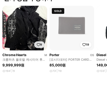
SOLD
9
19
Chrome Hearts
Porter
Diesel
M
OS
크롬하츠 플로랄 캐시미어 후드
[요시다포터] PORTER CARD
Diesel 
집업
CASE
9,999,999원
85,000원
149,
194
9
73
19
133