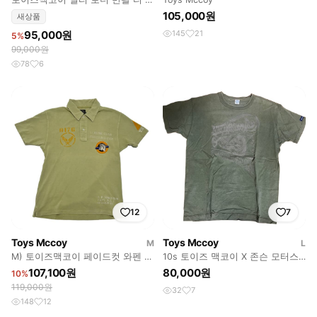
츠 스티브 맥퀸 스트라이프 XL
105,000원
새상품
95,000원
145
21
5%
99,000원
78
6
12
7
Toys Mccoy
Toys Mccoy
M
L
M) 토이즈맥코이 페이드컷 와펜 패
10s 토이즈 맥코이 X 존슨 모터스
치 폴로 티셔츠 라이트올리브
핫티스트 인 더 드래그 바이커반팔
107,100원
80,000원
10%
티
119,000원
32
7
148
12