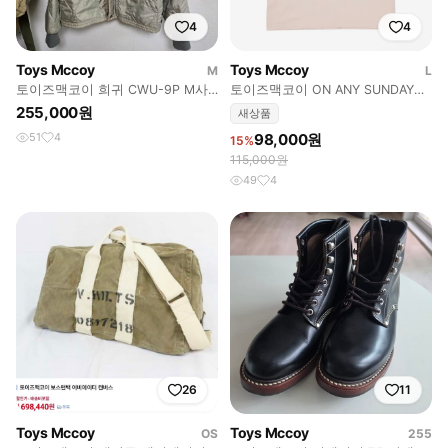
4
4
Toys Mccoy
Toys Mccoy
M
L
토이즈맥코이 희귀 CWU-9P M사
토이즈맥코이 ON ANY SUNDAY
이즈판매합니다
TEE (L)
255,000원
새상품
51
4
98,000원
15%
115,000원
49
4
26
11
Toys Mccoy
Toys Mccoy
OS
255