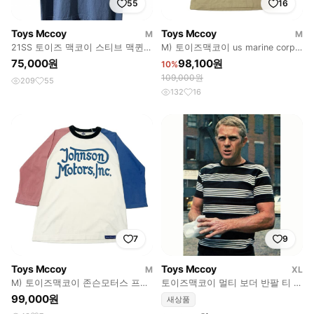
55
16
Toys Mccoy
Toys Mccoy
M
M
21SS 토이즈 맥코이 스티브 맥퀸
M) 토이즈맥코이 us marine corps
할리우드 I.D.R.A 반팔티
해군 프린팅 티셔츠
75,000원
98,100원
10%
109,000원
209
55
132
16
7
9
Toys Mccoy
Toys Mccoy
M
XL
M) 토이즈맥코이 존슨모터스 프린
토이즈맥코이 멀티 보더 반팔 티 셔
팅 랭글런티셔츠 멀티컬러
츠 스티브 맥퀸 스트라이프 XL
99,000원
새상품