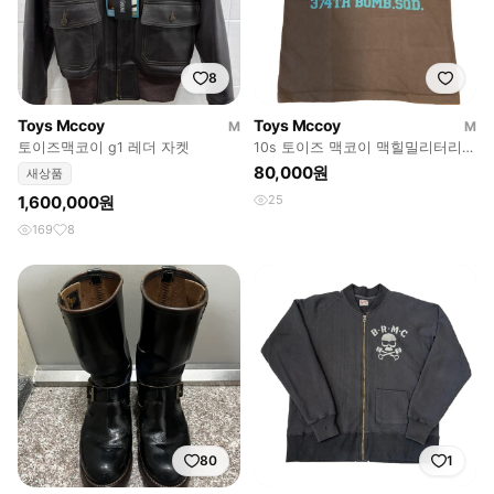
8
Toys Mccoy
Toys Mccoy
M
M
토이즈맥코이 g1 레더 자켓
10s 토이즈 맥코이 맥힐밀리터리
드래긴 레이디 374TH폭격비행대
80,000원
새상품
반팔티
1,600,000원
25
169
8
80
1