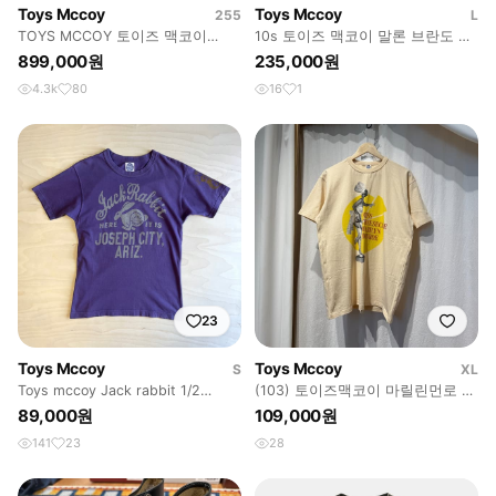
Toys Mccoy
Toys Mccoy
255
L
TOYS MCCOY 토이즈 맥코이
10s 토이즈 맥코이 말론 브란도 더
BECK 7.5D 엔지니어 부츠
와일드 원 BRMC풀집스웨트 가디
899,000원
235,000원
건
4.3k
80
16
1
23
Toys Mccoy
Toys Mccoy
S
XL
Toys mccoy Jack rabbit 1/2
(103) 토이즈맥코이 마릴린먼로 반
Tshirts ( s )
팔 티셔츠
89,000원
109,000원
141
23
28