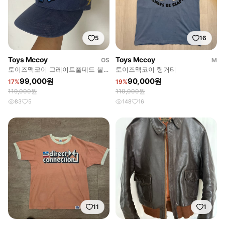
5
16
Toys Mccoy
Toys Mccoy
OS
M
토이즈맥코이 그레이트풀데드 볼
토이즈맥코이 링거티
캡
99,000원
90,000원
17%
19%
119,000원
110,000원
83
5
148
16
11
1