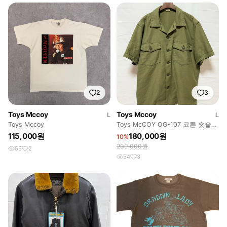
2
3
Toys Mccoy
Toys Mccoy
L
L
Toys Mccoy
Toys McCOY OG-107 코튼 숏슬리
브 유틸리티 셔츠
115,000원
180,000원
10%
200,000원
55
2
54
3