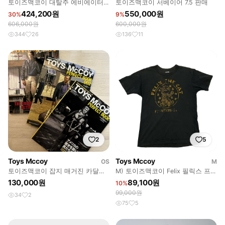
토이즈맥코이 대탈주 에비에이터
토이즈맥코이 서베이어 7.5 판매
보스턴백 판매합니다 급쳐
424,200원
550,000원
30%
9%
606,000원
600,000원
344
26
136
11
2
5
Toys Mccoy
Toys Mccoy
OS
M
토이즈맥코이 잡지 매거진 카달로
M) 토이즈맥코이 Felix 필릭스 프린
그
팅 티셔츠 차콜
130,000원
89,100원
10%
99,000원
34
2
75
5