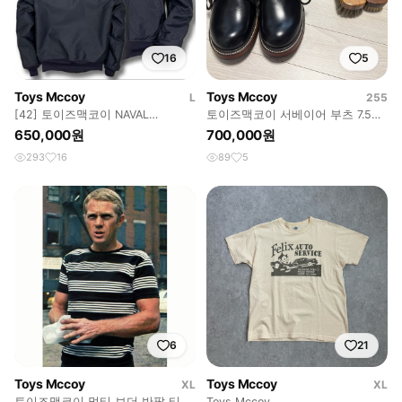
16
5
Toys Mccoy
Toys Mccoy
L
255
[42] 토이즈맥코이 NAVAL
토이즈맥코이 서베이어 부츠 7.5
AVIATION 덱자켓
(255~260) 신품급
650,000원
700,000원
293
16
89
5
6
21
Toys Mccoy
Toys Mccoy
XL
XL
토이즈맥코이 멀티 보더 반팔 티 셔
Toys Mccoy