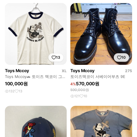
13
10
Toys Mccoy
Toys Mccoy
XL
275
Toys Mccoy🚗 토이즈 맥코이 그래
토이즈맥코이 서베이어부츠 9E
픽 링고 티셔츠
100,000원
570,000원
4%
590,000원
132
13
121
10