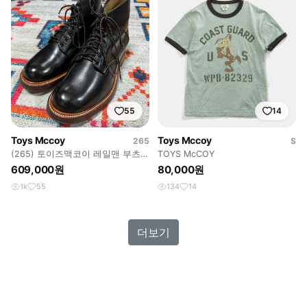
55
14
Toys Mccoy
Toys Mccoy
265
S
(265) 토이즈맥코이 레일맨 부츠
TOYS McCOY
8E
609,000원
80,000원
1k
55
134
14
더보기