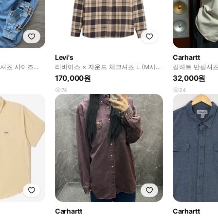
Levi's
Carhartt
 셔츠 사이즈
리바이스 × 자운드 체크셔츠 L (M사이
칼하트 반팔셔
즈 교환가능)
170,000원
32,000원
74
24
Carhartt
Carhartt