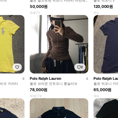
시미어
폴로 랄프로렌 빅포니 카라티 타탄체
폴로 빅포니 s
크
50,000원
120,000원
4
1
2
2
Polo Ralph Lauren
Polo Ralph La
S
S
 비즈 카라티
폴로 브라운 민트포니 롱슬리브
폴로 빅포니 카
78,000원
65,000원
12
2
4