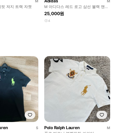
Adidas
M
M
이핏 져지 트랙 자켓
M 아디다스 레드 로고 삼선 블랙 맨투
맨
25,000원
4
uren
Polo Ralph Lauren
S
M