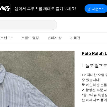
앱에서 후루츠를 제대로 즐겨보세요!
앱 다운로드
브랜드
브랜드 랭킹
빈티지 샵
기획전
Polo Ralph 
L 폴로 랄프
👉 최대한 오염
수 있습니다!

🧡 예민하신 분들
✔ 촬영된 부분 제
*중고의류 특성상
은 메세지로 물어