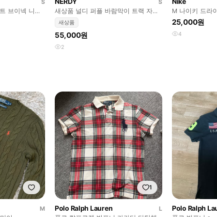
NERDY
Nike
S
S
민트 브이넥 니트
새상품 널디 퍼플 바람막이 트랙 자켓
M 나이키 드라
팬츠 세트 S
25,000원
새상품
55,000원
4
2
1
Polo Ralph Lauren
Polo Ralph La
M
L