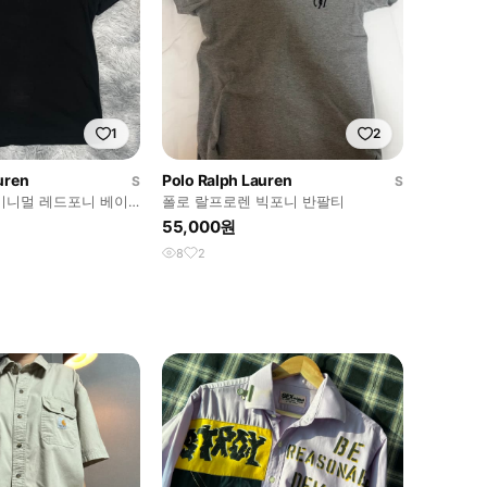
1
2
uren
Polo Ralph Lauren
S
S
미니멀 레드포니 베이
폴로 랄프로렌 빅포니 반팔티
 6645
55,000원
8
2