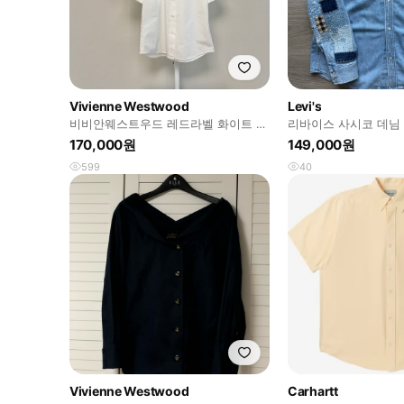
Vivienne Westwood
Levi's
비비안웨스트우드 레드라벨 화이트 반
리바이스 사시코 데님
팔 셔츠
M(새상품)
170,000원
149,000원
599
40
Vivienne Westwood
Carhartt