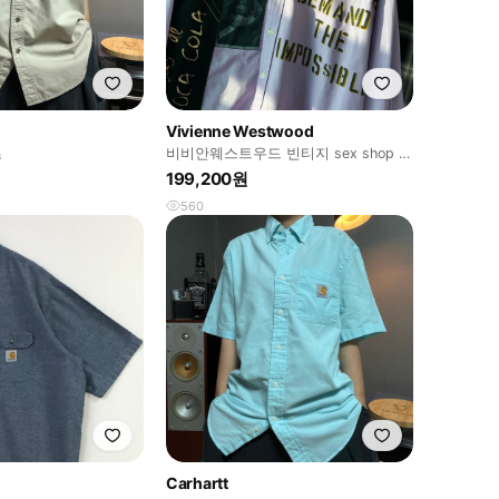
Vivienne Westwood
츠
비비안웨스트우드 빈티지 sex shop 펑
크 빅셔츠
199,200원
560
Carhartt