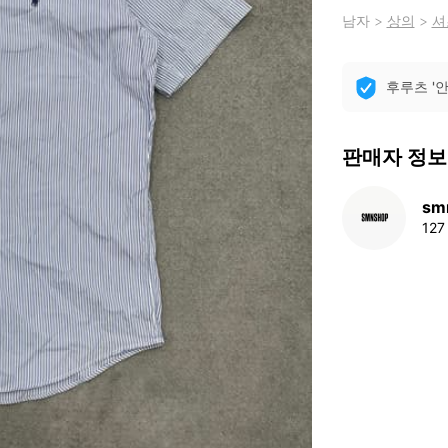
남자
>
상의
>
셔
후루츠 '
판매자 정보
sm
12