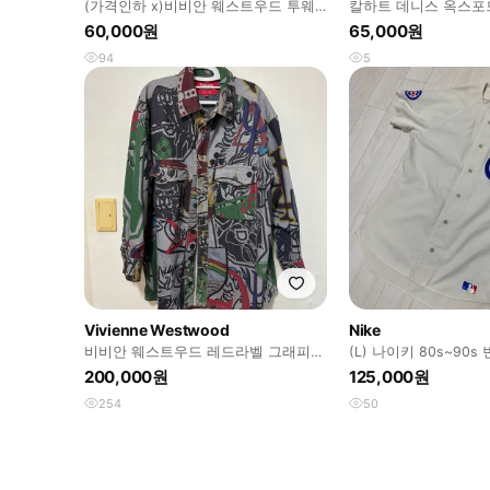
(가격인하 x)비비안 웨스트우드 투웨
칼하트 데니스 옥스포드
이 셔츠&오프숄더 (38)
DENNIS OXFORD SHI
60,000원
65,000원
94
5
Vivienne Westwood
Nike
비비안 웨스트우드 레드라벨 그래피티
(L) 나이키 80s~90
데님 셔츠
스 베이스볼 져지
200,000원
125,000원
254
50