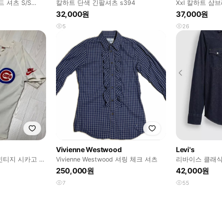
 셔츠 S/S
칼하트 단색 긴팔셔츠 s394
Xxl 칼하트 샴
RT
32,000원
37,000원
5
26
Vivienne Westwood
Levi's
s 빈티지 시카고 컵
Vivienne Westwood 셔링 체크 셔츠
리바이스 클래식
250,000원
42,000원
7
55