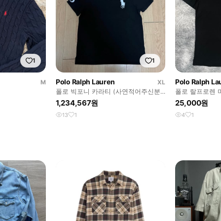
1
1
Polo Ralph Lauren
Polo Ralph La
M
XL
폴로 빅포니 카라티 (사연적어주신분
폴로 랄프로렌 
께 나눔해요)
직 반팔 티셔츠 y
1,234,567원
25,000원
13
1
4
1