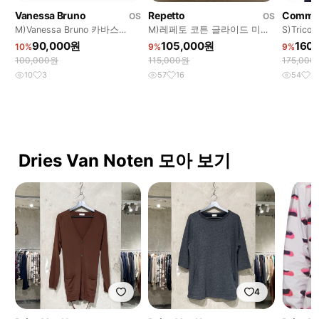
Vanessa Bruno
Repetto
OS
OS
M)Vanessa Bruno 카바스
M)레페토 코튼 글라이드 미듐
S)Trico
(Cabas) 토트백 퍼플
댄스백
네이비 
90,000원
105,000원
160
10%
9%
9%
100,000원
115,000원
175,000
10
3
57
16
54
10
Dries Van Noten 모아 보기
4