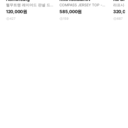
헬무트랭 레이어드 판넬 드레
COMPASS JERSEY TOP -
라프시몬
이프 티셔츠
ABYSS BLACK 38 새제품
이즈
120,000원
585,000원
320,0
427
159
687