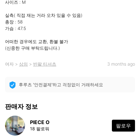
사이즈 : M 

실측( 직접 재는 거라 오차 있을 수 있음)

총장 : 58

가슴 : 47.5

어떠한 경우에도 교환, 환불 불가

(신중한 구매 부탁드립니다.)
여자
>
상의
>
반팔 티셔츠
3 months ago
후루츠 '안전결제'하고 걱정없이 거래하세요
판매자 정보
PIECE O
팔로우
18 팔로워