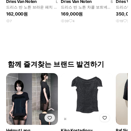
Dries Van Noten
Dries Van Noten
Dries V
L
S
드리스 반 노튼 브라운 패치 포
드리스 반 노튼 차콜 보트넥
드리스반노튼
켓 울 가디건
3/4 슬리브 스웻 탑
curle 
162,000원
169,000원
350,0
7
39
4
19
3
함께 즐겨찾는 브랜드 발견하기
Helmut Lang
Kiko Kostadinov
Raf Sim