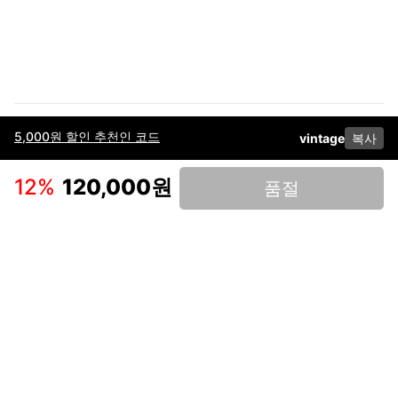
5,000원 할인 추천인 코드
vintage
복사
이용약관
고객센터
판매
개인정보 처리방침
사업자 정보
다운로드
인스타그램
페이스북
12
%
120,000원
품절
(주)후루츠패밀리컴퍼니 · 대표이사 이재범 / 소재지: 서울특별시 용산구 한강대
로 328, 201호 / 사업자 등록번호: 755-86-01442
사업자 정보확인
통신판매업
신고: 2019-서울용산-0723 호 / 고객센터: 070-4466-3377 / 고객센터 문의는
후루츠 앱 다운로드 후 문의가능합니다 /
support@fruitsfamily.com
Copyright © FruitsFamily Company Inc. All right reserved
후루츠패밀리(주)는 통신판매중개자로서 거래 당사자가 아닙니다. 상품, 상품정
보, 거래에 관한 의무와 책임은 각 판매자에게 있으며, 후루츠패밀리(주)는 원칙
적으로 판매 회원과 구매 회원 간의 거래에 대하여 책임을 지지 않습니다. 다만,
후루츠패밀리에서 직접 판매하는 상품에 대한 책임은 후루츠패밀리(주)에 있습
니다.