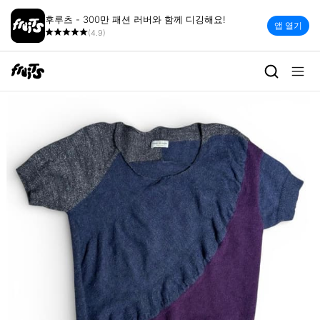
후루츠 - 300만 패션 러버와 함께 디깅해요!
앱 열기
(4.9)