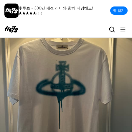
후루츠 - 300만 패션 러버와 함께 디깅해요!
앱 열기
(4.9)