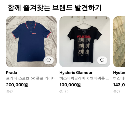
함께 즐겨찾는 브랜드 발견하기
Prada
Hysteric Glamour
Hysteri
프라다 스포츠 pk 폴로 카라티
히스테릭글래머 X 앤디워홀 반
히스테릭
팔
반팔티
200,000원
100,000원
143,0
17
169
76