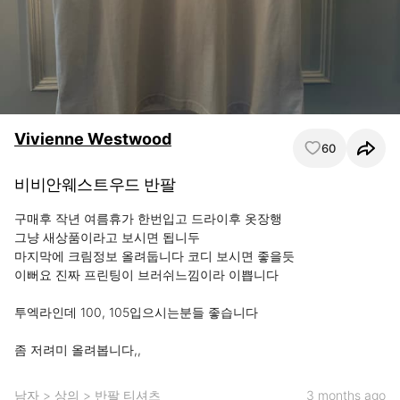
Vivienne Westwood
60
비비안웨스트우드 반팔
구매후 작년 여름휴가 한번입고 드라이후 옷장행 

그냥 새상품이라고 보시면 됩니두 

마지막에 크림정보 올려둡니다 코디 보시면 좋을듯

이뻐요 진짜 프린팅이 브러쉬느낌이라 이쁩니다 

투엑라인데 100, 105입으시는분들 좋습니다 

좀 저려미 올려봅니다,,
남자
>
상의
>
반팔 티셔츠
3 months ago