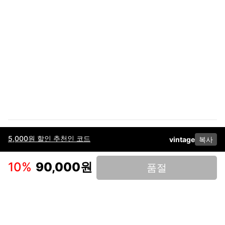
5,000원 할인 추천인 코드
vintage
복사
이용약관
고객센터
판매
개인정보 처리방침
사업자 정보
다운로드
인스타그램
페이스북
10
%
90,000원
품절
(주)후루츠패밀리컴퍼니 · 대표이사 이재범 / 소재지: 서울특별시 용산구 한강대
로 328, 201호 / 사업자 등록번호: 755-86-01442
사업자 정보확인
통신판매업
신고: 2019-서울용산-0723 호 / 고객센터: 070-4466-3377 / 고객센터 문의는
후루츠 앱 다운로드 후 문의가능합니다 /
support@fruitsfamily.com