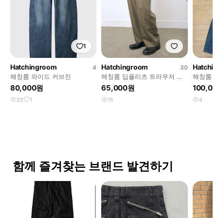
1
Hatchingroom
Hatchingroom
Hatchi
4
30
해칭룸 와이드 커브진
해칭룸 딥플리츠 트라우저 카
해칭룸 
키 텐셀 울
80,000원
65,000원
100,0
25
1
15
4
함께 즐겨찾는 브랜드 발견하기