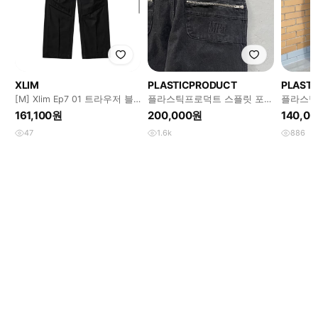
XLIM
PLASTICPRODUCT
PLAST
[M] Xlim Ep7 01 트라우저 블
플라스틱프로덕트 스플릿 포켓
플라스틱프
랙
팬츠 xs
ZIPPER 
161,100원
200,000원
140,0
47
1.6k
886