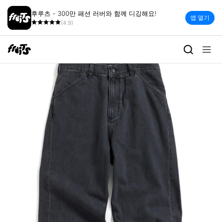
후루츠 - 300만 패션 러버와 함께 디깅해요!
앱 열기
(4.9)