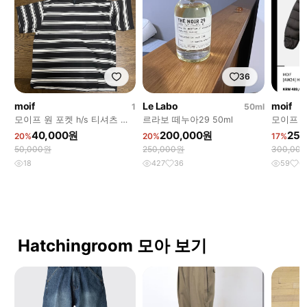
36
moif
Le Labo
moif
1
50ml
모이프 원 포켓 h/s 티셔츠 차
르라보 떼누아29 50ml
모이프 
콜 스트라이프
레소
40,000원
200,000원
250
20%
20%
17%
50,000원
250,000원
300,00
18
427
36
59
6
Hatchingroom 모아 보기