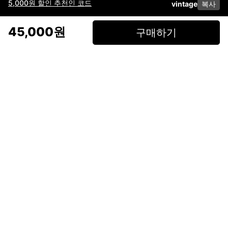
5,000원 할인 추천인 코드
vintage
복사
이용약관
고객센터
판매
개인정보 처리방침
사업자 정보
다운로드
인스타그램
페이스북
45,000원
구매하기
(주)후루츠패밀리컴퍼니 · 대표이사 이재범 / 소재지: 서울특별시 용산구 한강대
로 328, 201호 / 사업자 등록번호: 755-86-01442
사업자 정보확인
통신판매업
신고: 2019-서울용산-0723 호 / 고객센터: 070-4466-3377 / 고객센터 문의는
후루츠 앱 다운로드 후 문의가능합니다 /
support@fruitsfamily.com
Copyright © FruitsFamily Company Inc. All right reserved
후루츠패밀리(주)는 통신판매중개자로서 거래 당사자가 아닙니다. 상품, 상품정
보, 거래에 관한 의무와 책임은 각 판매자에게 있으며, 후루츠패밀리(주)는 원칙
적으로 판매 회원과 구매 회원 간의 거래에 대하여 책임을 지지 않습니다. 다만,
후루츠패밀리에서 직접 판매하는 상품에 대한 책임은 후루츠패밀리(주)에 있습
니다.