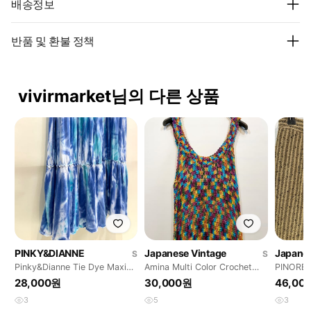
배송정보
반품 및 환불 정책
vivirmarket님의 다른 상품
PINKY&DIANNE
Japanese Vintage
Japanes
S
S
Pinky&Dianne Tie Dye Maxi
Amina Multi Color Crochet
PINORE 
Dress
Dress
(26)
28,000원
30,000원
46,00
3
5
3