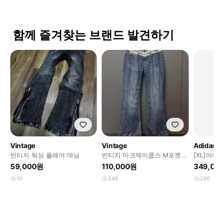
함께 즐겨찾는 브랜드 발견하기
Vintage
Vintage
Adidas
빈티지 워싱 플레어 데님
빈티지 마크제이콥스 M포켓
[XL]아
플레어 부츠컷 데님 팬츠 6
컨스트럭
59,000원
110,000원
349,0
10
246
280