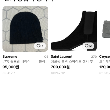
17
12
Supreme
Saint Laurent
Coyse
OS
270
(OS) 슈프림 베이직 비니 블랙
생로랑 블랙 스웨이드 첼시 부츠
코이세
🇨🇦
42 joey
이 240
95,000원
700,000원
120,
84
17
125
12
153