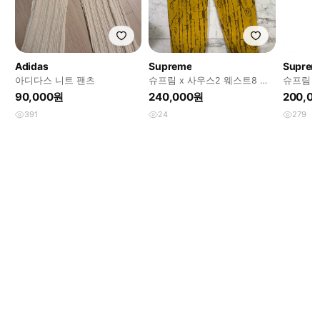
Adidas
Supreme
Suprem
아디다스 니트 팬츠
슈프림 x 사우스2 웨스트8 벨
슈프림 x
티드 팬츠 옐로우 - 21SS
츠 올리
90,000원
240,000원
200,0
391
24
279