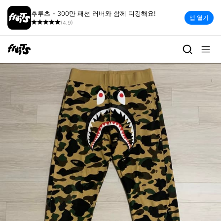
후루츠 - 300만 패션 러버와 함께 디깅해요!
앱 열기
(4.9)