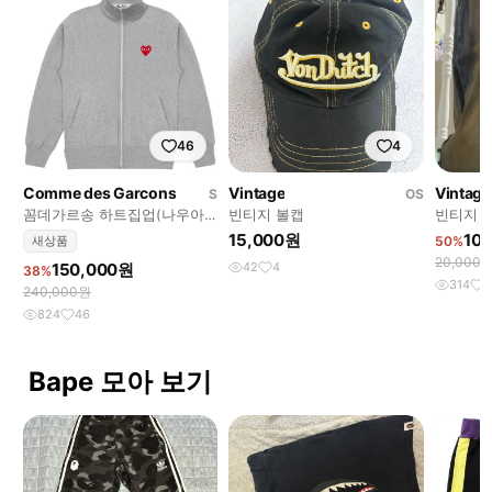
46
4
Comme des Garcons
Vintage
Vintage
S
OS
꼼데가르송 하트집업(나우아
빈티지 볼캡
빈티지 
임영 착용
15,000원
10
새상품
50%
20,000
150,000원
42
4
38%
314
1
240,000원
824
46
Bape 모아 보기