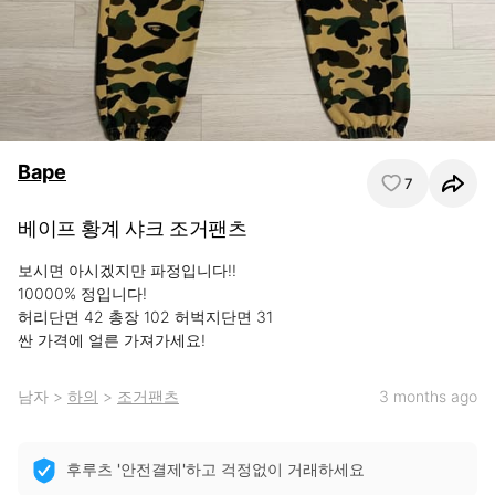
Bape
7
베이프 황계 샤크 조거팬츠
보시면 아시겠지만 파정입니다!!

10000% 정입니다!

허리단면 42 총장 102 허벅지단면 31

싼 가격에 얼른 가져가세요!
남자
>
하의
>
조거팬츠
3 months ago
후루츠 '안전결제'하고 걱정없이 거래하세요