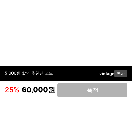
5,000원 할인 추천인 코드
vintage
복사
이용약관
고객센터
판매
개인정보 처리방침
사업자 정보
다운로드
인스타그램
페이스북
25
%
60,000원
품절
(주)후루츠패밀리컴퍼니 · 대표이사 이재범 / 소재지: 서울특별시 용산구 한강대
로 328, 201호 / 사업자 등록번호: 755-86-01442
사업자 정보확인
통신판매업
신고: 2019-서울용산-0723 호 / 고객센터: 070-4466-3377 / 고객센터 문의는
후루츠 앱 다운로드 후 문의가능합니다 /
support@fruitsfamily.com
Copyright © FruitsFamily Company Inc. All right reserved