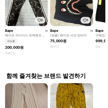
2
1
Bape
Bape
Bape
M
M
베이프 아디다스 트랙팬츠 흑
(정품) 베이프 샤크 반바지
구해요)))
계 m
BLOCK 
75,000원
999,9
새상품
200,000원
7
1
3
8
2
함께 즐겨찾는 브랜드 발견하기