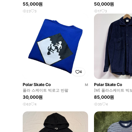
츠 R3213
55,000원
50,000원
23
3
17
3
4
Polar Skate Co
Polar Skate Co
M
폴라 스케이트 빅로고 반팔
[M] 폴라스케이트 빅
버 셔츠
30,000원
85,000원
63
4
35
4