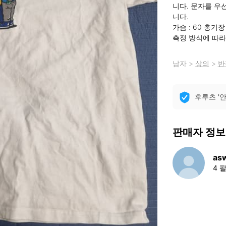
니다. 문자를 우
니다. 

가슴 : 60 총기장 :
측정 방식에 따라 
남자
>
상의
>
반
후루츠 '
판매자 정보
as
4 