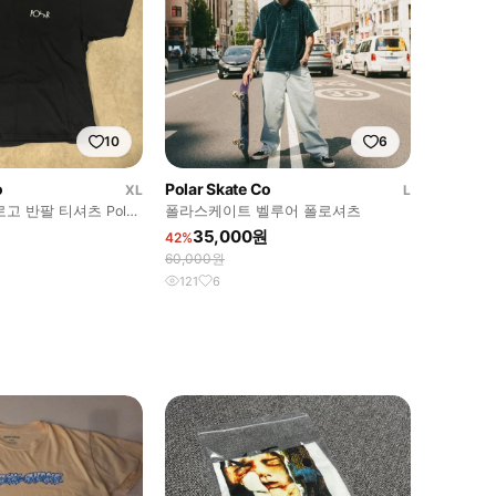
10
6
o
Polar Skate Co
XL
L
고 반팔 티셔츠 Polar
폴라스케이트 벨루어 폴로셔츠
35,000원
42%
60,000원
121
6