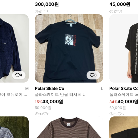
(Petrol/Bordeaux)
300,000원
45,000원
41
5
17
1
4
6
Polar Skate Co
Polar Skate C
M
L
보이 코듀로이 오
폴라스케이트 반팔 티셔츠 L
폴라스케이트 bowl
43,000원
40,000
15%
34%
50,000원
60,000원
93
6
69
5