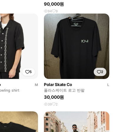
90,000원
94
9
5
2
o
Polar Skate Co
M
L
ing shirt
폴라스케이트 로고 반팔
원
30,000원
39
2