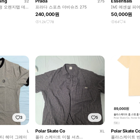
hing
Prada
Essentials
32
275
흑청 오렌지탭 데
프라다 스포츠 더비슈즈 275
[M] 에센셜 
드
240,000원
50,000원
1.2k
78
64
4
3
5
Polar Skate Co
Polar Skate C
L
XL
거티 헤더 그레이
폴라 스케이트 미첼 셔츠
폴라스케이트 