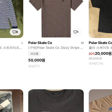
8
1
Polar Skate Co
Polar Skate C
L
M
케이트 스트라이프
[구매]Polar Skate Co. Dizzy Stripe T-
폴라 스케이트 로
Shirt
Skate Co.
20,000원
새상품
20%
25,000원
50,000원
142
10
52
1