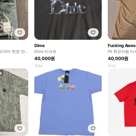
Dime
Fucking Awe
오먀마 한정 반
Dime 티셔츠
FA 퍽킹어썸 티셔
40,000원
40,000원
64
23