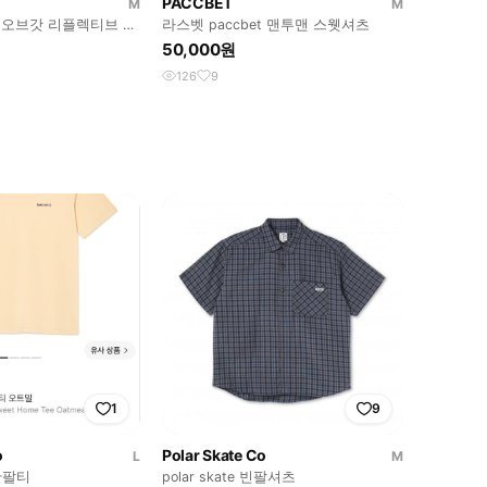
PACCBET
M
M
피어오브갓 리플렉티브 후
라스벳 paccbet 맨투맨 스웻셔츠
50,000원
126
9
1
9
o
Polar Skate Co
L
M
반팔티
polar skate 빈팔셔츠