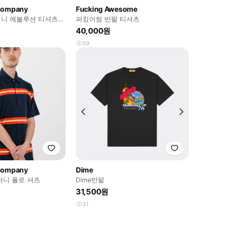
 Company
Fucking Awesome
니 에볼루션 티셔츠
퍼킹어썸 반팔 티셔츠
40,000원
59
 Company
Dime
퍼니 폴로 셔츠
Dime반팔
31,500원
31