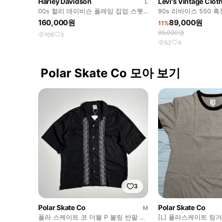
Harley Davidson
Levi's Vintage Clot
L
00s 할리 데이비슨 플레임 집업 스웻
90s 리바이스 550 
블랙
님 팬츠
160,000원
89,000원
11%
99,000원
106
3
52
4
Polar Skate Co 모아 보기
3
Polar Skate Co
Polar Skate Co
M
폴라 스케이트 코 더블 P 볼링 반팔 셔
[L] 폴라스케이트 링