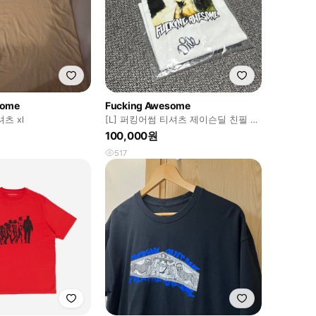
some
Fucking Awesome
츠 xl
[L] 퍼킹어썸 티셔츠 제이슨딜 친필 싸
인
100,000원
517