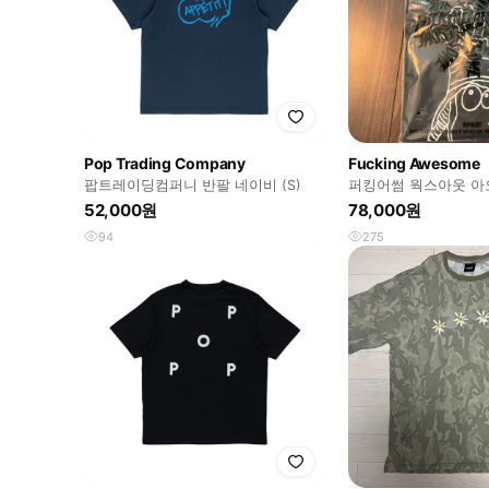
Pop Trading Company
Fucking Awesome
팝트레이딩컴퍼니 반팔 네이비 (S)
퍼킹어썸 웍스아웃 아
소매 블랙 L
52,000원
78,000원
94
275