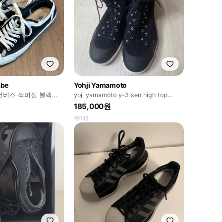
abe
Yohji Yamamoto
컨버스 잭퍼셀 블랙
yoji yamamoto y-3 sen high top
sneakers
185,000원
112