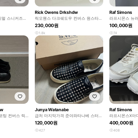
Rick Owens Drkshdw
Raf Simons
미니멀 스니커즈
릭오웬스 다크쉐도우 컨버스 원스타
라프시몬스 뉴
다크 더스트
230,000원
100,000원
1.8k
74
dw
Junya Watanabe
Raf Simons
코팅 컨버스 릭
급처 마지막가격 준야와타나베 스터드
라프시몬스X아
슬립온 260
일 화이트 거의 
120,000원
400,000원
427
408