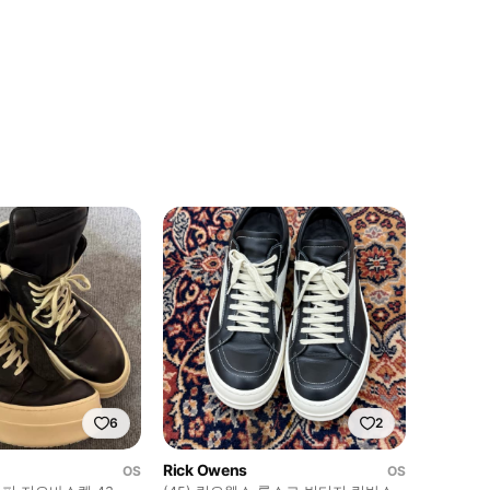
6
2
Rick Owens
OS
OS