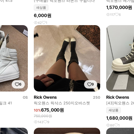
 41.5
(구매글) 릭오웬스 라몬즈 구합니다
릭오웬스 메가범
1,570,000원
새상품
6,000원
117
6
42
1
6
9
Rick Owens
Rick Owens
OS
250
크 41
릭오웬스 릭삭스 250지오바스켓
[43]릭오웬스 
더스트 밀크
675,000원
10%
새상품
750,000원
1,680,000원
143
9
86
1