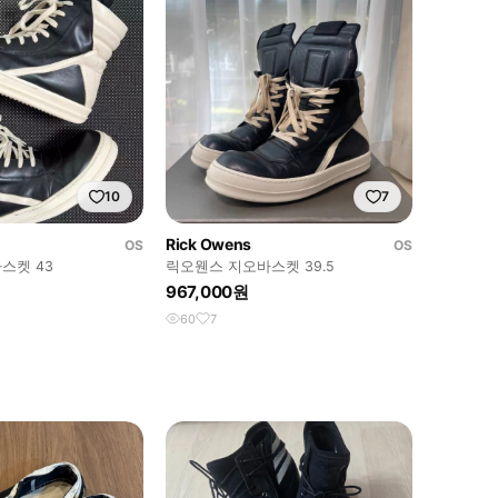
10
7
Rick Owens
OS
OS
스켓 43
릭오웬스 지오바스켓 39.5
967,000원
60
7