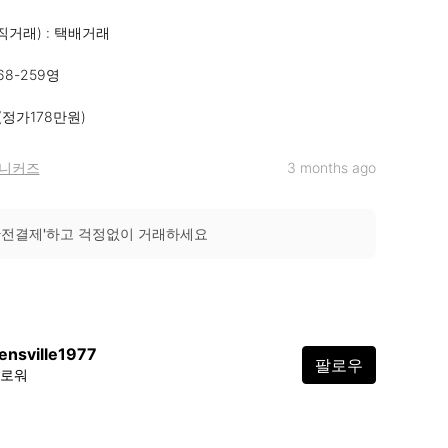
직거래) : 택배거래

68-259영

(정가178만원)
니커즈
3 months ago
안전결제'하고 걱정없이 거래하세요
nsville1977
팔로우
팔로워