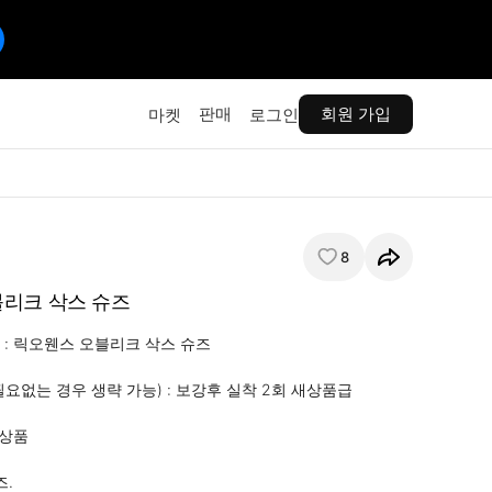
판매
회원 가입
마켓
로그인
8
리크 삭스 슈즈
: 릭오웬스 오블리크 삭스 슈즈

요없는 경우 생략 가능) : 보강후 실착 2회 새상품급

상품

.
