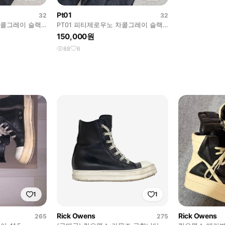
Pt01
32
32
차콜그레이 슬랙
PT01 피티제로우노 차콜그레이 슬랙
스
150,000원
88
6
1
1
Rick Owens
Rick Owens
265
275