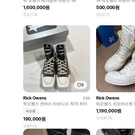
릭 오웬스 메가범퍼 라몬즈 39
16 릭오웬스 라몬즈 하이
1,600,000원
500,000원
37
4
72
1
3
Rick Owens
Rick Owens
230
릭오웬스 컨버스 터보다크 척70 하이
릭오웬스 지오바스켓 밀
1,190,000원
새상품
190,000원
126
6
81
3