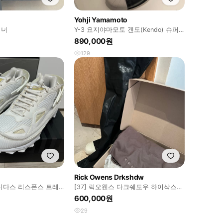
Yohji Yamamoto
러너
Y-3 요지야마모토 겐도(Kendo) 슈퍼
스타 (270mm)
890,000원
129
Rick Owens Drkshdw
디다스 리스폰스 트레
[37] 릭오웬스 다크쉐도우 하이삭스
새것(260)
스니커즈 릭삭스
600,000원
29