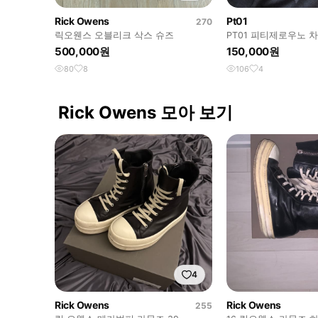
Rick Owens
Pt01
270
릭오웬스 오블리크 삭스 슈즈
PT01 피티제로우노 
스
500,000원
150,000원
80
8
106
4
Rick Owens 모아 보기
4
Rick Owens
Rick Owens
255