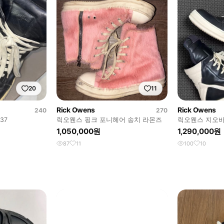
20
11
Rick Owens
Rick Owens
240
270
37
릭오웬스 핑크 포니헤어 송치 라몬즈
릭오웬스 지오바
1,050,000원
1,290,000원
87
11
100
10