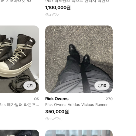
퍼 지오바스켓 43
(45) 릭오웬스 룩소르 빈티지 릭반스
1,100,000원
41
2
1
10
Rick Owens
OS
270
26ss 메가범퍼 라몬즈/
Rick Owens Adidas Vicious Runner
350,000원
152
10