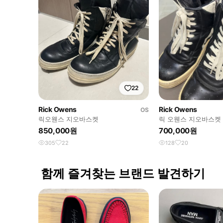
22
Rick Owens
Rick Owens
OS
릭오웬스 지오바스켓
릭 오웬스 지오바스켓 
850,000원
700,000원
305
22
128
20
함께 즐겨찾는 브랜드 발견하기