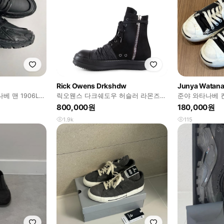
Rick Owens Drkshdw
Junya Watan
베 맨 1906L
릭오웬스 다크쉐도우 허슬러 라몬즈
준야 와타나베 
하이 41
280
800,000원
180,000원
1.9k
115