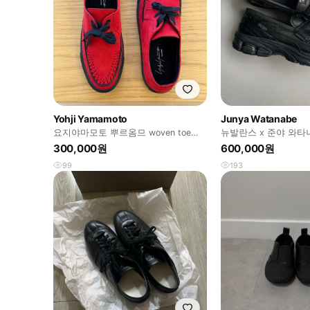
Yohji Yamamoto
Junya Watanabe
요지야마모토 뿌르옴므 woven toe
뉴발란스 x 준야 와타나
sneakers
블랙 / 280
300,000원
600,000원
99
193