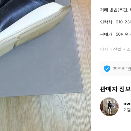
거래 방법(우편, 
연락처 : 010-23
판매가 : 50만원 
남자
>
신발
>
스
후루츠 '
판매자 정보
owe
2 