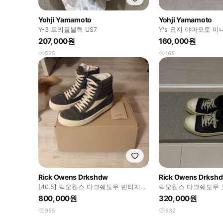
Yohji Yamamoto
Yohji Yamamoto
Y-3 트리플블랙 US7
Y's 요지 야마모토 
36 블랙
207,000원
160,000원
525
165
Rick Owens Drkshdw
Rick Owens Drksh
[40.5] 릭오웬스 다크쉐도우 빈티지하
릭오웬스 다크쉐도우 
이 스니크 신발
컨
800,000원
320,000원
955
532