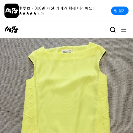
후루츠 - 300만 패션 러버와 함께 디깅해요!
앱 열기
(4.9)