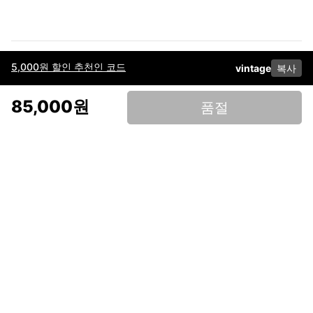
5,000원 할인 추천인 코드
vintage
복사
이용약관
고객센터
판매
개인정보 처리방침
사업자 정보
다운로드
인스타그램
페이스북
85,000원
품절
(주)후루츠패밀리컴퍼니 · 대표이사 이재범 / 소재지: 서울특별시 용산구 한강대
로 328, 201호 / 사업자 등록번호: 755-86-01442
사업자 정보확인
통신판매업
신고: 2019-서울용산-0723 호 / 고객센터: 070-4466-3377 / 고객센터 문의는
후루츠 앱 다운로드 후 문의가능합니다 /
support@fruitsfamily.com
Copyright © FruitsFamily Company Inc. All right reserved
후루츠패밀리(주)는 통신판매중개자로서 거래 당사자가 아닙니다. 상품, 상품정
보, 거래에 관한 의무와 책임은 각 판매자에게 있으며, 후루츠패밀리(주)는 원칙
적으로 판매 회원과 구매 회원 간의 거래에 대하여 책임을 지지 않습니다. 다만,
후루츠패밀리에서 직접 판매하는 상품에 대한 책임은 후루츠패밀리(주)에 있습
니다.