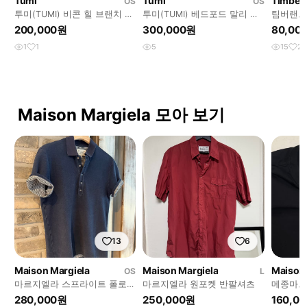
Tumi
Tumi
Timber
OS
OS
투미(TUMI) 비콘 힐 브랜치 슬
투미(TUMI) 베드포드 말리 브
팀버랜드
림 랩탑 레더 브리프 68516D
리프케이스 29210D
프리미엄
200,000원
300,000원
80,00
1
1
5
15
2
Maison Margiela 모아 보기
13
6
Maison Margiela
Maison Margiela
Maison 
OS
L
마르지엘라 스프라이트 폴로셔
마르지엘라 원포켓 반팔셔츠
메종마르
츠 46
280,000원
250,000원
160,0