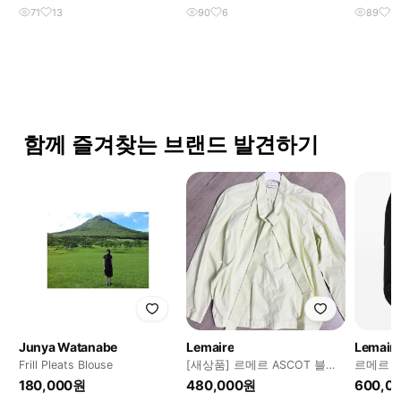
71
13
90
6
89
7
함께 즐겨찾는 브랜드 발견하기
Junya Watanabe
Lemaire
Lemair
Frill Pleats Blouse
[새상품] 르메르 ASCOT 블라
르메르 
우스
우스 새
180,000원
480,000원
600,0