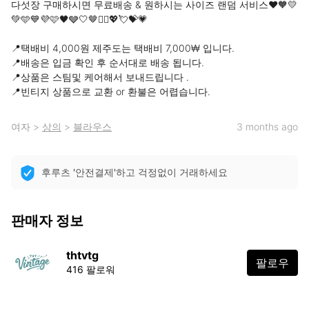
다섯장 구매하시면 무료배송 & 원하시는 사이즈 랜덤 서비스❤️🧡💛
💚🩵💙💜🩷🖤🩶🤍🤎❤️‍🔥💖💘💝💗

📍택배비 4,000원 제주도는 택배비 7,000₩ 입니다.

📍배송은 입금 확인 후 순서대로 배송 됩니다.

📍상품은 스팀및 케어해서 보내드립니다 .

📍빈티지 상품으로 교환 or 환불은 어렵습니다.
여자
>
상의
>
블라우스
3 months ago
후루츠 '안전결제'하고 걱정없이 거래하세요
판매자 정보
thtvtg
팔로우
416 팔로워