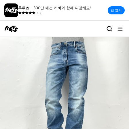
후루츠 - 300만 패션 러버와 함께 디깅해요!
앱 열기
(4.9)