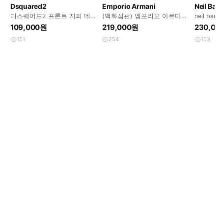
Dsquared2
Emporio Armani
Neil Bar
디스퀘어드2 프론트 지퍼 데님
(백화점판) 엠포리오 아르마니
neil barr
46
와이드 데님팬츠
109,000원
219,000원
230,0
151
254
153