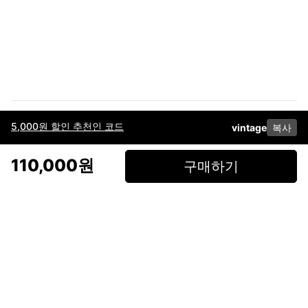
5,000원 할인 추천인 코드
vintage
복사
이용약관
고객센터
판매
개인정보 처리방침
사업자 정보
다운로드
인스타그램
페이스북
110,000원
구매하기
(주)후루츠패밀리컴퍼니 · 대표이사 이재범 / 소재지: 서울특별시 용산구 한강대
로 328, 201호 / 사업자 등록번호: 755-86-01442
사업자 정보확인
통신판매업
신고: 2019-서울용산-0723 호 / 고객센터: 070-4466-3377 / 고객센터 문의는
후루츠 앱 다운로드 후 문의가능합니다 /
support@fruitsfamily.com
Copyright © FruitsFamily Company Inc. All right reserved
후루츠패밀리(주)는 통신판매중개자로서 거래 당사자가 아닙니다. 상품, 상품정
보, 거래에 관한 의무와 책임은 각 판매자에게 있으며, 후루츠패밀리(주)는 원칙
적으로 판매 회원과 구매 회원 간의 거래에 대하여 책임을 지지 않습니다. 다만,