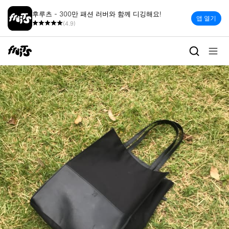
후루츠 - 300만 패션 러버와 함께 디깅해요!
앱 열기
(4.9)