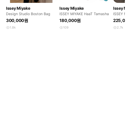
Issey Miyake
Issey Miyake
Issey M
Design Studio Boston Bag
ISSEY MIYAKE HaaT Tamasha
ISSEY M
300,000원
180,000원
225,0
1.8k
109
2.7k