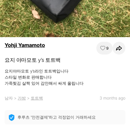
Yohji Yamamoto
9
요지 야마모토 y’s 토트백
요지야마모토 y’s라인 토트백입니다

스타일 변화로 판매합니다

가죽찢김 살짝 있어 감안해서 싸게 올립니다
남자
>
가방
>
토트백
3 months ago
후루츠 '안전결제'하고 걱정없이 거래하세요