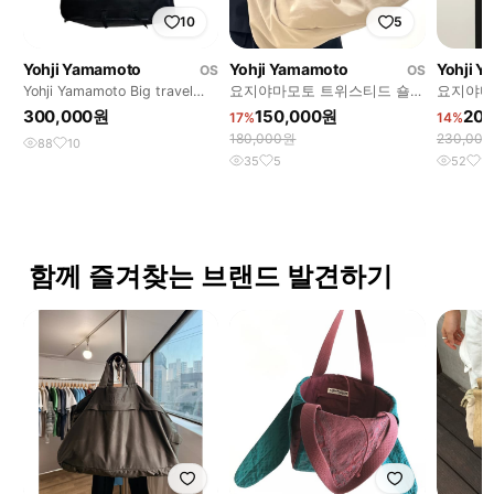
10
5
Yohji Yamamoto
Yohji Yamamoto
Yohji 
OS
OS
Yohji Yamamoto Big travel
요지야마모토 트위스티드 숄더
요지야마모
bag
백
트백
300,000원
150,000원
20
17%
14%
180,000원
230,00
88
10
35
5
52
14
함께 즐겨찾는 브랜드 발견하기