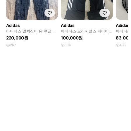
Adidas
Adidas
Adidas
아디다스 알렉산더 왕 쭈글이
아디다스 오리지널스 파이어버
아디다스
xl
드 루즈 트랙 팬츠 블랙 xs
트 저지
220,000원
100,000원
83,00
267
394
436