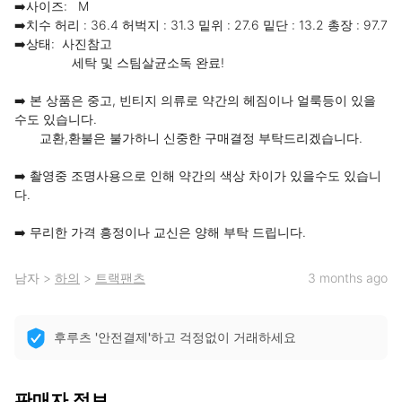
➡️사이즈:   M

➡️치수 허리 : 36.4 허벅지 : 31.3 밑위 : 27.6 밑단 : 13.2 총장 : 97.7

➡️상태:  사진참고

                세탁 및 스팀살균소독 완료! 

➡️ 본 상품은 중고, 빈티지 의류로 약간의 헤짐이나 얼룩등이 있을
수도 있습니다. 

       교환,환불은 불가하니 신중한 구매결정 부탁드리겠습니다.

➡️ 촬영중 조명사용으로 인해 약간의 색상 차이가 있을수도 있습니
다.

➡️ 무리한 가격 흥정이나 교신은 양해 부탁 드립니다.
남자
>
하의
>
트랙팬츠
3 months ago
후루츠 '안전결제'하고 걱정없이 거래하세요
판매자 정보