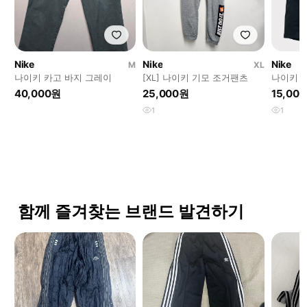
Nike
Nike
Nike
M
XL
나이키 카고 바지 그레이
[XL] 나이키 기모 조거팬츠
나이키 
바지 남성
40,000원
25,000원
15,00
1
1
함께 즐겨찾는 브랜드 발견하기