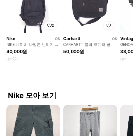
2
Nike
Carhartt
Vintage
OS
OS
NIKE 네이비 나일론 빈티지 스
CARHARTT 블랙 코듀라 클래
GENOV
쿨 백팩
식 메신저백
메신저백
40,000원
50,000원
38,00
6
2
2
Nike 모아 보기