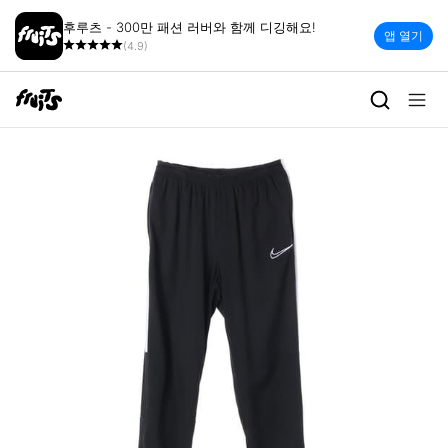
후루츠 - 300만 패션 러버와 함께 디깅해요!
앱 열기
(4.9)