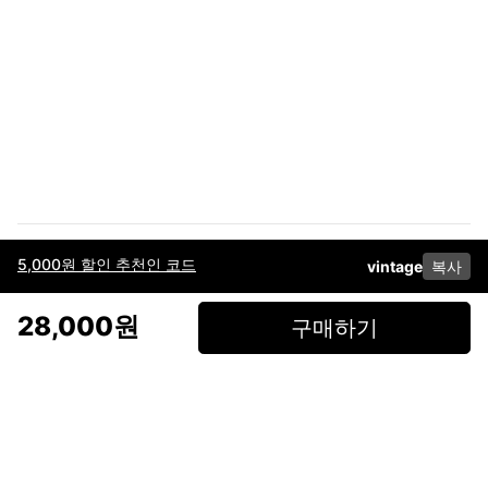
5,000원 할인 추천인 코드
vintage
복사
이용약관
고객센터
판매
개인정보 처리방침
사업자 정보
다운로드
인스타그램
페이스북
28,000원
구매하기
(주)후루츠패밀리컴퍼니 · 대표이사 이재범 / 소재지: 서울특별시 용산구 한강대
로 328, 201호 / 사업자 등록번호: 755-86-01442
사업자 정보확인
통신판매업
신고: 2019-서울용산-0723 호 / 고객센터: 070-4466-3377 / 고객센터 문의는
후루츠 앱 다운로드 후 문의가능합니다 /
support@fruitsfamily.com
Copyright © FruitsFamily Company Inc. All right reserved