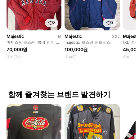
2
3
Majestic
Majestic
Majesti
M
XXL
마제스틱 보스턴 봄버 벤치 자
majestic 보스턴 레드삭스
[XL] 
켓
자켓
70,000원
100,000원
45,00
11
2
14
3
6
함께 즐겨찾는 브랜드 발견하기