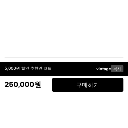
5,000원 할인 추천인 코드
vintage
복사
이용약관
고객센터
판매
개인정보 처리방침
사업자 정보
다운로드
인스타그램
페이스북
250,000원
구매하기
(주)후루츠패밀리컴퍼니 · 대표이사 이재범 / 소재지: 서울특별시 용산구 한강대
로 328, 201호 / 사업자 등록번호: 755-86-01442
사업자 정보확인
통신판매업
신고: 2019-서울용산-0723 호 / 고객센터: 070-4466-3377 / 고객센터 문의는
후루츠 앱 다운로드 후 문의가능합니다 /
support@fruitsfamily.com
Copyright © FruitsFamily Company Inc. All right reserved