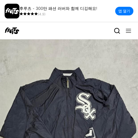
후루츠 - 300만 패션 러버와 함께 디깅해요!
앱 열기
(4.9)