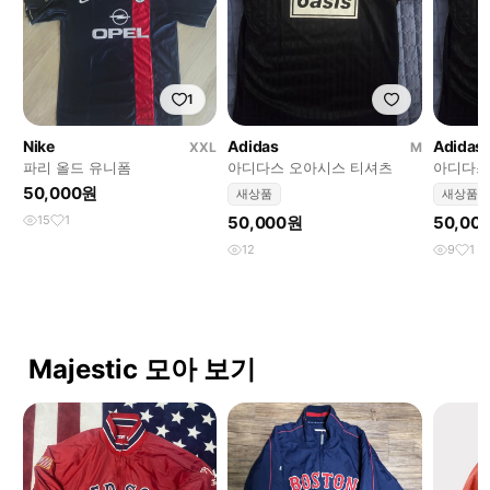
1
Nike
Adidas
Adidas
XXL
M
파리 올드 유니폼
아디다스 오아시스 티셔츠
아디다스
50,000원
새상품
새상품
15
1
50,000원
50,00
12
9
1
Majestic 모아 보기