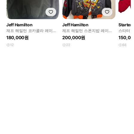
Jeff Hamilton
Jeff Hamilton
Starter
재프 해밀턴 코카콜라 레이싱
제프 해밀턴 스폰지밥 레이싱
스타터 N
자켓입니다!
자켓 라이더자켓 봄버
지 자켓
180,000원
200,000원
150,0
12
22
66